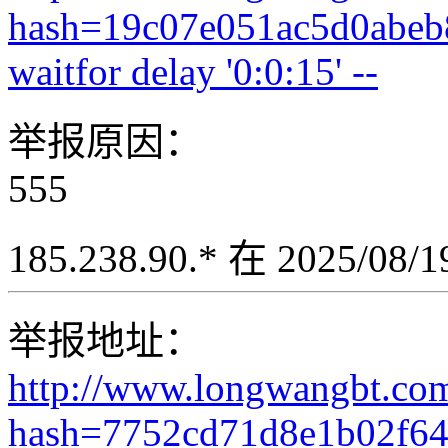
hash=19c07e051ac5d0abeb
waitfor delay '0:0:15' --
举报原因：
555
185.238.90.* 在 2025/08
举报地址：
http://www.longwangbt.co
hash=7752cd71d8e1b02f6