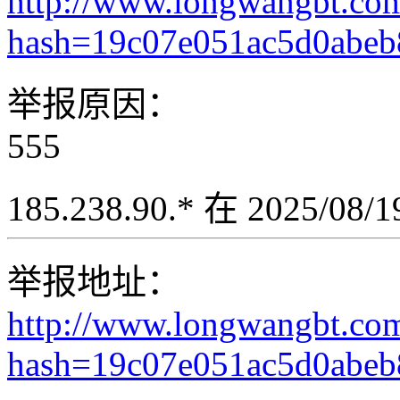
http://www.longwangbt.co
hash=19c07e051ac5d0abe
举报原因：
555
185.238.90.* 在 2025/08
举报地址：
http://www.longwangbt.co
hash=19c07e051ac5d0abe