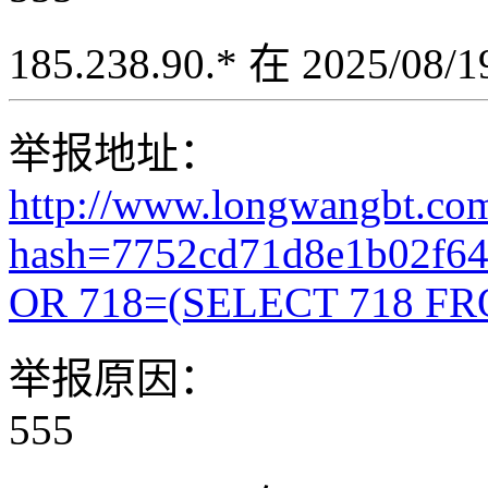
185.238.90.* 在 2025/08
举报地址：
http://www.longwangbt.co
hash=7752cd71d8e1b02f6
OR 718=(SELECT 718 FR
举报原因：
555