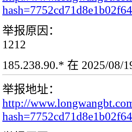
hash=7752cd71d8e1b02f6
举报原因：
1212
185.238.90.* 在 2025/08
举报地址：
http://www.longwangbt.co
hash=7752cd71d8e1b02f6