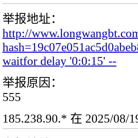
举报地址：
http://www.longwangbt.co
hash=19c07e051ac5d0abeb
waitfor delay '0:0:15' --
举报原因：
555
185.238.90.* 在 2025/08