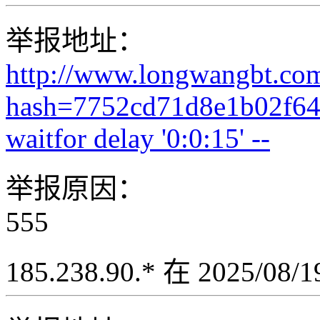
举报地址：
http://www.longwangbt.co
hash=7752cd71d8e1b02f64
waitfor delay '0:0:15' --
举报原因：
555
185.238.90.* 在 2025/08