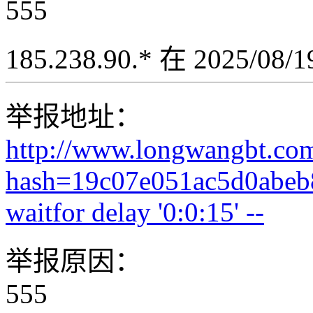
555
185.238.90.* 在 2025/08
举报地址：
http://www.longwangbt.co
hash=19c07e051ac5d0abeb
waitfor delay '0:0:15' --
举报原因：
555