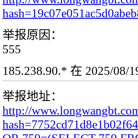
hash=19c07e051ac5d0abeb
举报原因：
555
185.238.90.* 在 2025/08
举报地址：
http://www.longwangbt.co
hash=7752cd71d8e1b02f6