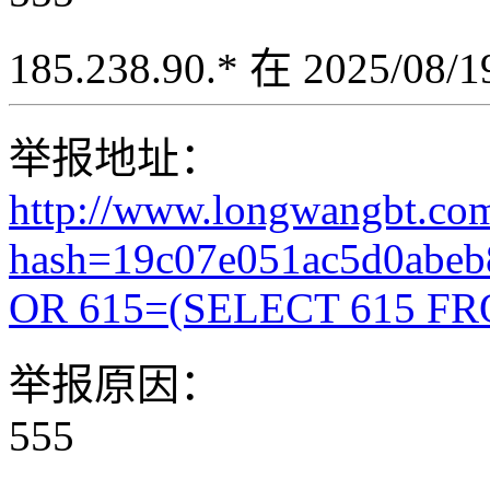
185.238.90.* 在 2025/08
举报地址：
http://www.longwangbt.co
hash=19c07e051ac5d0abe
OR 615=(SELECT 615 FR
举报原因：
555