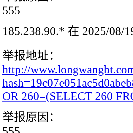
555
185.238.90.* 在 2025/08
举报地址：
http://www.longwangbt.co
hash=19c07e051ac5d0abeb
OR 260=(SELECT 260 FR
举报原因：
555