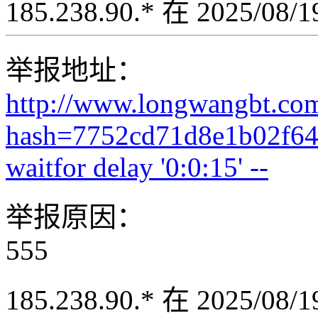
185.238.90.* 在 2025/08
举报地址：
http://www.longwangbt.co
hash=7752cd71d8e1b02f64
waitfor delay '0:0:15' --
举报原因：
555
185.238.90.* 在 2025/08