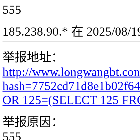
555
185.238.90.* 在 2025/08
举报地址：
http://www.longwangbt.co
hash=7752cd71d8e1b02f6
OR 125=(SELECT 125 FR
举报原因：
555