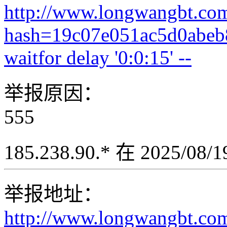
http://www.longwangbt.co
hash=19c07e051ac5d0abe
waitfor delay '0:0:15' --
举报原因：
555
185.238.90.* 在 2025/08
举报地址：
http://www.longwangbt.co