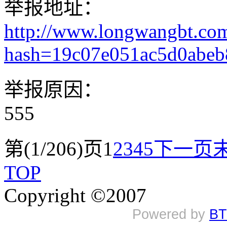
举报地址：
http://www.longwangbt.co
hash=19c07e051ac5d0abe
举报原因：
555
第(1/206)页
1
2
3
4
5
下一页
TOP
Copyright ©2007
Powered by
BT