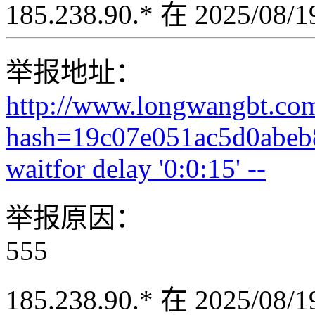
185.238.90.* 在 2025/08
举报地址：
http://www.longwangbt.co
hash=19c07e051ac5d0abeb
waitfor delay '0:0:15' --
举报原因：
555
185.238.90.* 在 2025/08