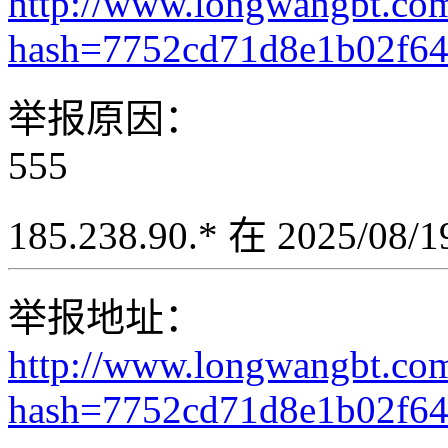
http://www.longwangbt.co
hash=7752cd71d8e1b02f6
举报原因：
555
185.238.90.* 在 2025/08
举报地址：
http://www.longwangbt.co
hash=7752cd71d8e1b02f64