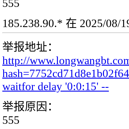
555
185.238.90.* 在 2025/08
举报地址：
http://www.longwangbt.co
hash=7752cd71d8e1b02f64
waitfor delay '0:0:15' --
举报原因：
555