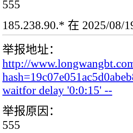
555
185.238.90.* 在 2025/08
举报地址：
http://www.longwangbt.co
hash=19c07e051ac5d0abeb
waitfor delay '0:0:15' --
举报原因：
555