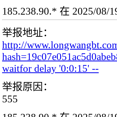
185.238.90.* 在 2025/08
举报地址：
http://www.longwangbt.co
hash=19c07e051ac5d0abeb
waitfor delay '0:0:15' --
举报原因：
555