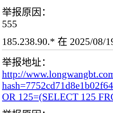
举报原因：
555
185.238.90.* 在 2025/08
举报地址：
http://www.longwangbt.co
hash=7752cd71d8e1b02f6
OR 125=(SELECT 125 FR