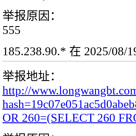
举报原因：
555
185.238.90.* 在 2025/08
举报地址：
http://www.longwangbt.co
hash=19c07e051ac5d0abeb
OR 260=(SELECT 260 FR