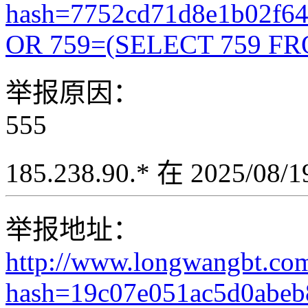
hash=7752cd71d8e1b02f6
OR 759=(SELECT 759 FR
举报原因：
555
185.238.90.* 在 2025/08
举报地址：
http://www.longwangbt.co
hash=19c07e051ac5d0abeb8