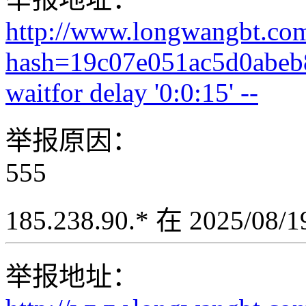
http://www.longwangbt.co
hash=19c07e051ac5d0abeb
waitfor delay '0:0:15' --
举报原因：
555
185.238.90.* 在 2025/08
举报地址：