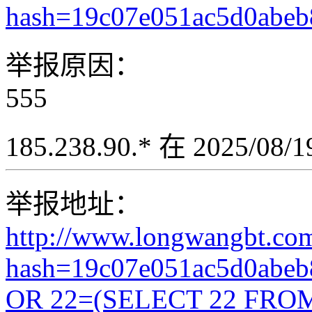
hash=19c07e051ac5d0abe
举报原因：
555
185.238.90.* 在 2025/08
举报地址：
http://www.longwangbt.co
hash=19c07e051ac5d0abe
OR 22=(SELECT 22 FROM