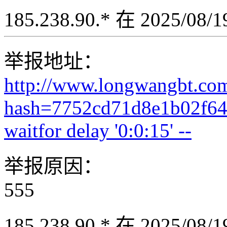
185.238.90.* 在 2025/08
举报地址：
http://www.longwangbt.co
hash=7752cd71d8e1b02f64
waitfor delay '0:0:15' --
举报原因：
555
185.238.90.* 在 2025/08