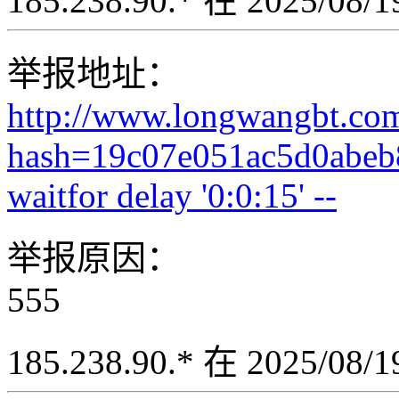
185.238.90.* 在 2025/08
举报地址：
http://www.longwangbt.co
hash=19c07e051ac5d0abeb
waitfor delay '0:0:15' --
举报原因：
555
185.238.90.* 在 2025/08