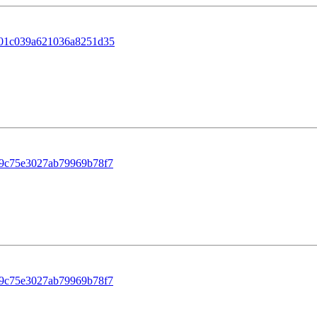
901c039a621036a8251d35
49c75e3027ab79969b78f7
49c75e3027ab79969b78f7