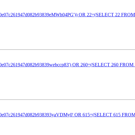
eb80e07c261947d082b93839eMWh04PG')) OR 22=(SELECT 22 FROM
eb80e07c261947d082b93839webccp83') OR 260=(SELECT 260 FROM
eb80e07c261947d082b938393yaVDMy0' OR 615=(SELECT 615 FROM