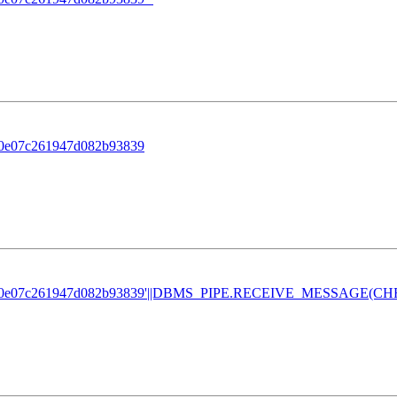
80e07c261947d082b93839
b80e07c261947d082b93839'||DBMS_PIPE.RECEIVE_MESSAGE(CHR(98