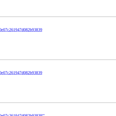
80e07c261947d082b93839
80e07c261947d082b93839
80e07c261947d082b93839'"