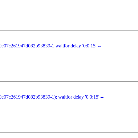
07c261947d082b93839-1 waitfor delay '0:0:15' --
7c261947d082b93839-1); waitfor delay '0:0:15' --