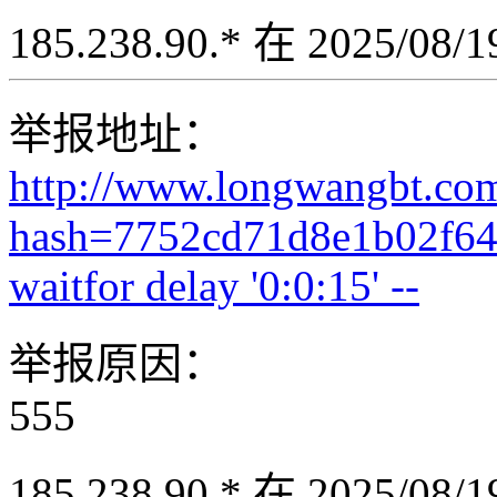
185.238.90.* 在 2025/08
举报地址：
http://www.longwangbt.co
hash=7752cd71d8e1b02f64
waitfor delay '0:0:15' --
举报原因：
555
185.238.90.* 在 2025/08