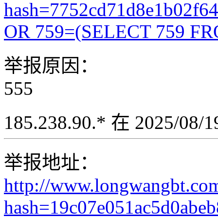
hash=7752cd71d8e1b02f6
OR 759=(SELECT 759 FR
举报原因：
555
185.238.90.* 在 2025/08
举报地址：
http://www.longwangbt.co
hash=19c07e051ac5d0abeb8