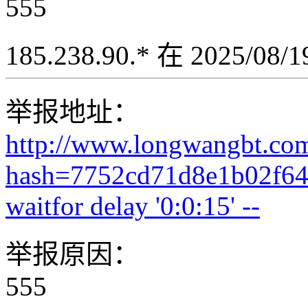
555
185.238.90.* 在 2025/08
举报地址：
http://www.longwangbt.co
hash=7752cd71d8e1b02f64
waitfor delay '0:0:15' --
举报原因：
555