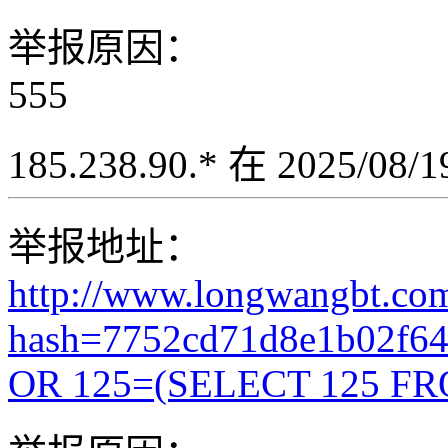
举报原因：
555
185.238.90.* 在 2025/08
举报地址：
http://www.longwangbt.co
hash=7752cd71d8e1b02f6
OR 125=(SELECT 125 FR