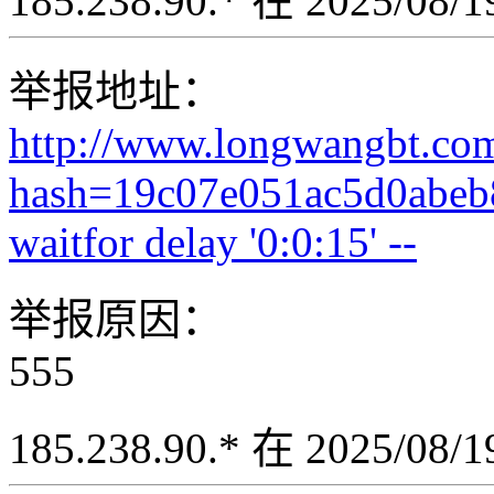
185.238.90.* 在 2025/08
举报地址：
http://www.longwangbt.co
hash=19c07e051ac5d0abeb
waitfor delay '0:0:15' --
举报原因：
555
185.238.90.* 在 2025/08