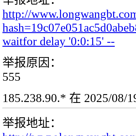
http://www.longwangbt.co
hash=19c07e051ac5d0abeb
waitfor delay '0:0:15' --
举报原因：
555
185.238.90.* 在 2025/08
举报地址：