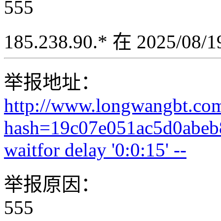
555
185.238.90.* 在 2025/08
举报地址：
http://www.longwangbt.co
hash=19c07e051ac5d0abeb
waitfor delay '0:0:15' --
举报原因：
555