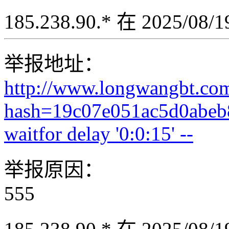
185.238.90.* 在 2025/08
举报地址：
http://www.longwangbt.co
hash=19c07e051ac5d0abeb
waitfor delay '0:0:15' --
举报原因：
555