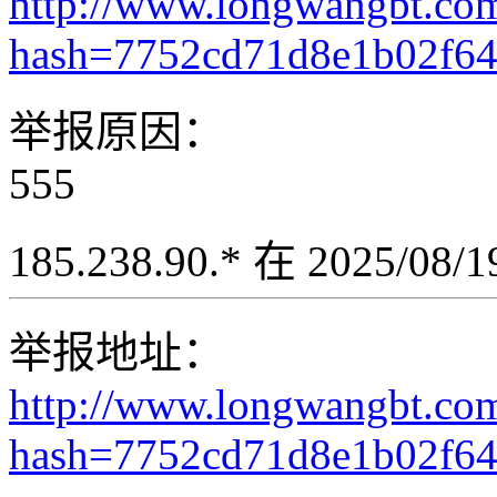
http://www.longwangbt.co
hash=7752cd71d8e1b02f6
举报原因：
555
185.238.90.* 在 2025/08
举报地址：
http://www.longwangbt.co
hash=7752cd71d8e1b02f64