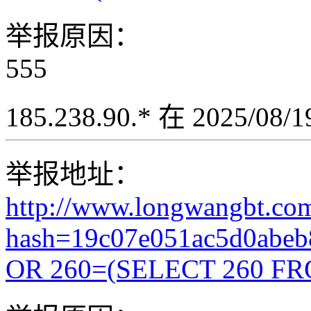
举报原因：
555
185.238.90.* 在 2025/08
举报地址：
http://www.longwangbt.co
hash=19c07e051ac5d0abeb
OR 260=(SELECT 260 FR