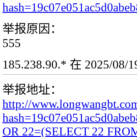
hash=19c07e051ac5d0abe
举报原因：
555
185.238.90.* 在 2025/08
举报地址：
http://www.longwangbt.co
hash=19c07e051ac5d0abe
OR 22=(SELECT 22 FROM