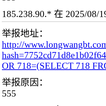
185.238.90.* 在 2025/08
举报地址：
http://www.longwangbt.co
hash=7752cd71d8e1b02f6
OR 718=(SELECT 718 FR
举报原因：
555