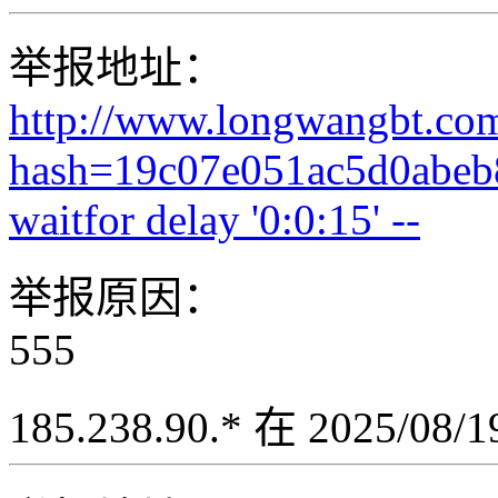
举报地址：
http://www.longwangbt.co
hash=19c07e051ac5d0abeb
waitfor delay '0:0:15' --
举报原因：
555
185.238.90.* 在 2025/08