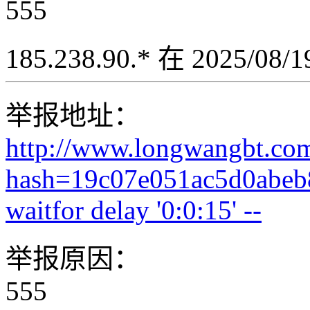
555
185.238.90.* 在 2025/08
举报地址：
http://www.longwangbt.co
hash=19c07e051ac5d0abeb
waitfor delay '0:0:15' --
举报原因：
555