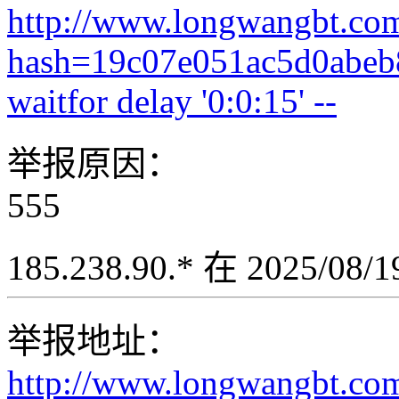
http://www.longwangbt.co
hash=19c07e051ac5d0abe
waitfor delay '0:0:15' --
举报原因：
555
185.238.90.* 在 2025/08
举报地址：
http://www.longwangbt.co