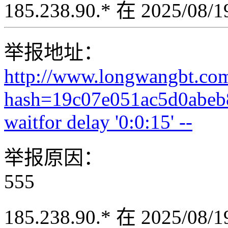
185.238.90.* 在 2025/08
举报地址：
http://www.longwangbt.co
hash=19c07e051ac5d0abeb
waitfor delay '0:0:15' --
举报原因：
555
185.238.90.* 在 2025/08