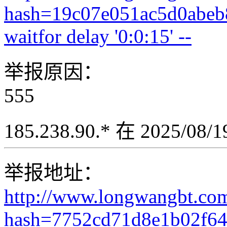
hash=19c07e051ac5d0abeb
waitfor delay '0:0:15' --
举报原因：
555
185.238.90.* 在 2025/08
举报地址：
http://www.longwangbt.co
hash=7752cd71d8e1b02f6