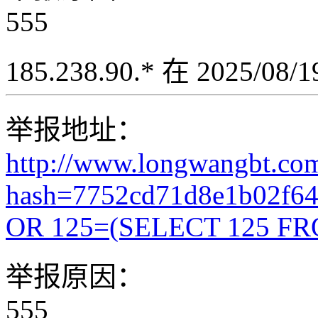
555
185.238.90.* 在 2025/08
举报地址：
http://www.longwangbt.co
hash=7752cd71d8e1b02f6
OR 125=(SELECT 125 FR
举报原因：
555