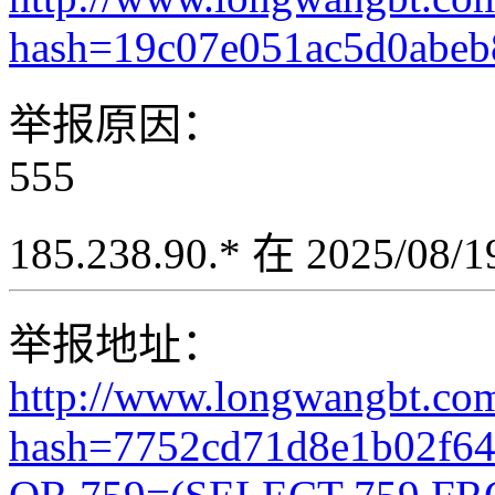
hash=19c07e051ac5d0abeb
举报原因：
555
185.238.90.* 在 2025/08
举报地址：
http://www.longwangbt.co
hash=7752cd71d8e1b02f6