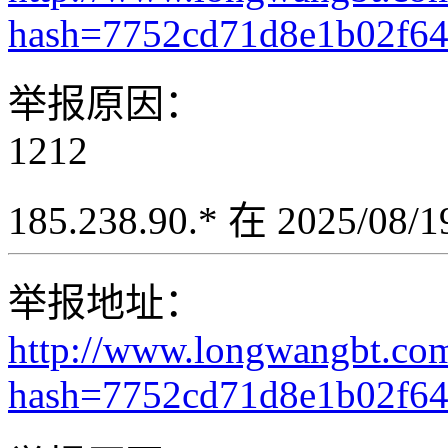
hash=7752cd71d8e1b02f6
举报原因：
1212
185.238.90.* 在 2025/08
举报地址：
http://www.longwangbt.co
hash=7752cd71d8e1b02f6