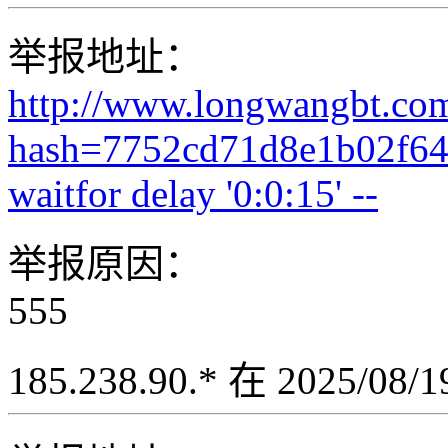
举报地址：
http://www.longwangbt.co
hash=7752cd71d8e1b02f64
waitfor delay '0:0:15' --
举报原因：
555
185.238.90.* 在 2025/08