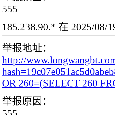
555
185.238.90.* 在 2025/08
举报地址：
http://www.longwangbt.co
hash=19c07e051ac5d0abeb
OR 260=(SELECT 260 FR
举报原因：
555