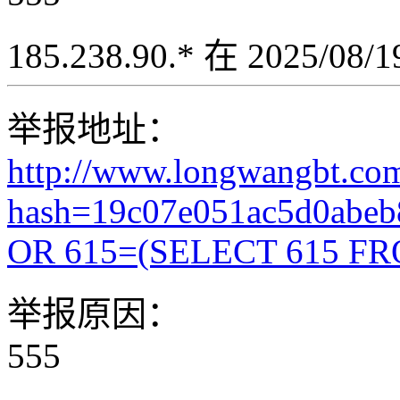
185.238.90.* 在 2025/08
举报地址：
http://www.longwangbt.co
hash=19c07e051ac5d0abe
OR 615=(SELECT 615 FR
举报原因：
555