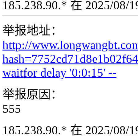
185.238.90.* 在 2025/08
举报地址：
http://www.longwangbt.co
hash=7752cd71d8e1b02f64
waitfor delay '0:0:15' --
举报原因：
555
185.238.90.* 在 2025/08