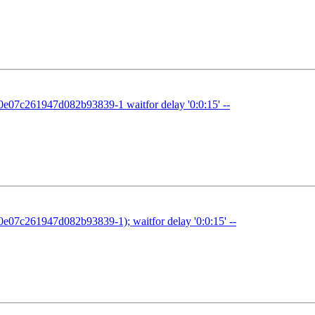
07c261947d082b93839-1 waitfor delay '0:0:15' --
7c261947d082b93839-1); waitfor delay '0:0:15' --