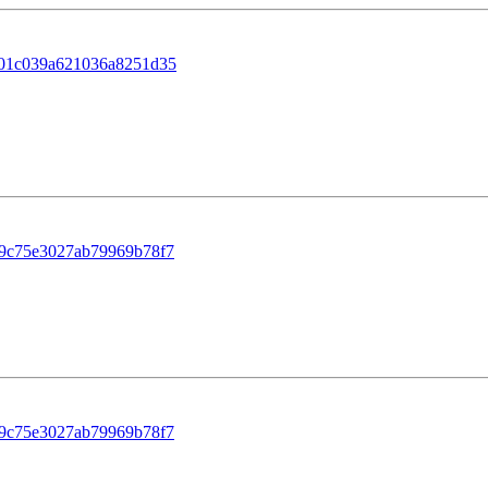
901c039a621036a8251d35
49c75e3027ab79969b78f7
49c75e3027ab79969b78f7