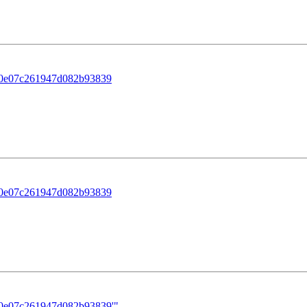
80e07c261947d082b93839
80e07c261947d082b93839
80e07c261947d082b93839'"