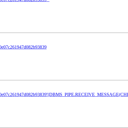
80e07c261947d082b93839
b80e07c261947d082b93839'||DBMS_PIPE.RECEIVE_MESSAGE(CHR(98