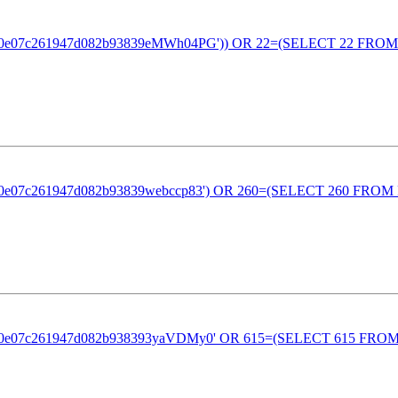
eb80e07c261947d082b93839eMWh04PG')) OR 22=(SELECT 22 FROM
eb80e07c261947d082b93839webccp83') OR 260=(SELECT 260 FROM
eb80e07c261947d082b938393yaVDMy0' OR 615=(SELECT 615 FROM