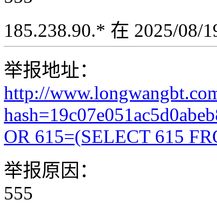
185.238.90.* 在 2025/08
举报地址：
http://www.longwangbt.co
hash=19c07e051ac5d0abe
OR 615=(SELECT 615 FR
举报原因：
555