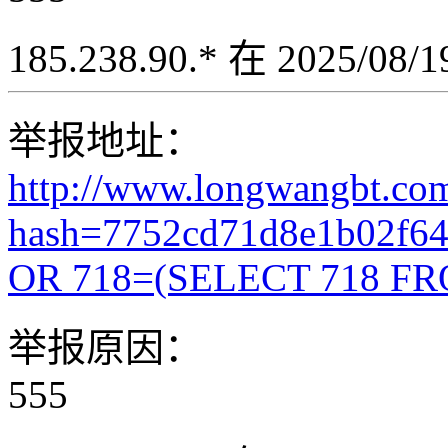
185.238.90.* 在 2025/08
举报地址：
http://www.longwangbt.co
hash=7752cd71d8e1b02f6
OR 718=(SELECT 718 FR
举报原因：
555