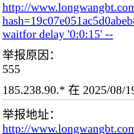
http://www.longwangbt.co
hash=19c07e051ac5d0abe
waitfor delay '0:0:15' --
举报原因：
555
185.238.90.* 在 2025/08
举报地址：
http://www.longwangbt.co