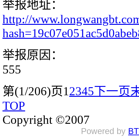
举报地址：
http://www.longwangbt.co
hash=19c07e051ac5d0abe
举报原因：
555
第(1/206)页
1
2
3
4
5
下一页
TOP
Copyright ©2007
Powered by
BT