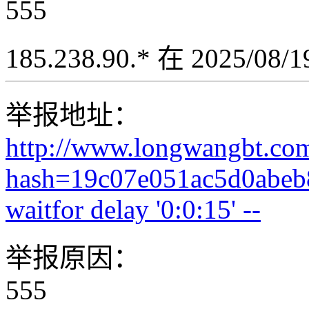
555
185.238.90.* 在 2025/08
举报地址：
http://www.longwangbt.co
hash=19c07e051ac5d0abeb
waitfor delay '0:0:15' --
举报原因：
555