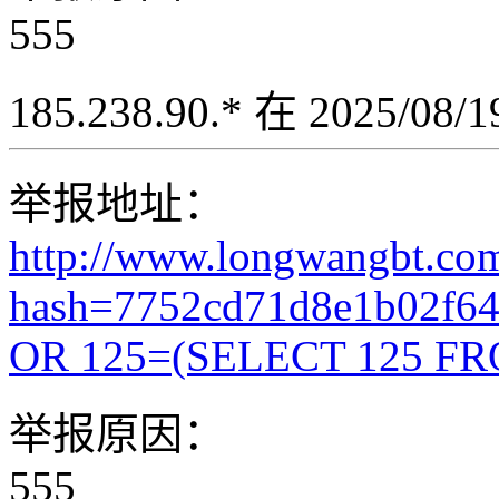
555
185.238.90.* 在 2025/08
举报地址：
http://www.longwangbt.co
hash=7752cd71d8e1b02f6
OR 125=(SELECT 125 FR
举报原因：
555