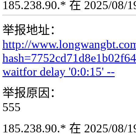
185.238.90.* 在 2025/08
举报地址：
http://www.longwangbt.co
hash=7752cd71d8e1b02f64
waitfor delay '0:0:15' --
举报原因：
555
185.238.90.* 在 2025/08