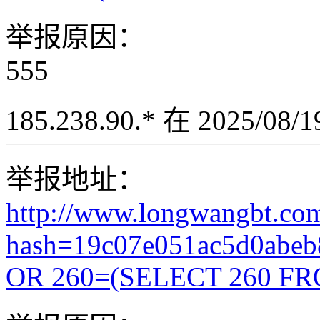
举报原因：
555
185.238.90.* 在 2025/08
举报地址：
http://www.longwangbt.co
hash=19c07e051ac5d0abeb
OR 260=(SELECT 260 FR