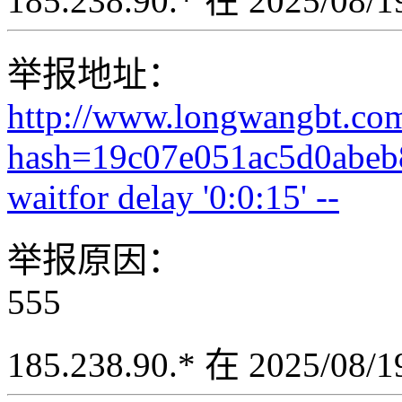
185.238.90.* 在 2025/08
举报地址：
http://www.longwangbt.co
hash=19c07e051ac5d0abeb
waitfor delay '0:0:15' --
举报原因：
555
185.238.90.* 在 2025/08