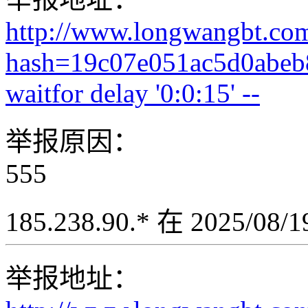
http://www.longwangbt.co
hash=19c07e051ac5d0abeb
waitfor delay '0:0:15' --
举报原因：
555
185.238.90.* 在 2025/08
举报地址：