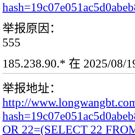
hash=19c07e051ac5d0abe
举报原因：
555
185.238.90.* 在 2025/08
举报地址：
http://www.longwangbt.co
hash=19c07e051ac5d0abe
OR 22=(SELECT 22 FROM