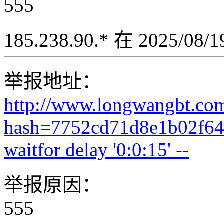
555
185.238.90.* 在 2025/08
举报地址：
http://www.longwangbt.co
hash=7752cd71d8e1b02f64
waitfor delay '0:0:15' --
举报原因：
555