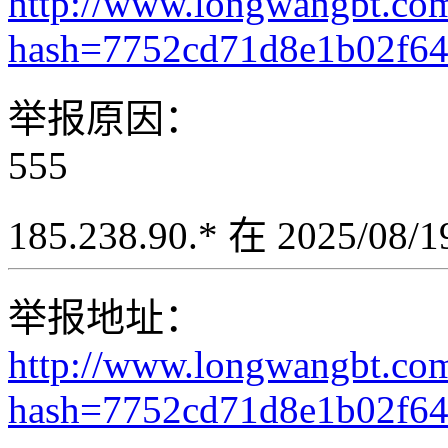
http://www.longwangbt.co
hash=7752cd71d8e1b02f6
举报原因：
555
185.238.90.* 在 2025/08
举报地址：
http://www.longwangbt.co
hash=7752cd71d8e1b02f64