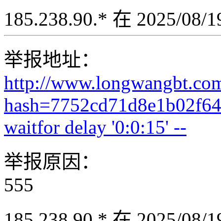
185.238.90.* 在 2025/08
举报地址：
http://www.longwangbt.co
hash=7752cd71d8e1b02f64
waitfor delay '0:0:15' --
举报原因：
555
185.238.90.* 在 2025/08