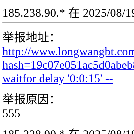
185.238.90.* 在 2025/08
举报地址：
http://www.longwangbt.co
hash=19c07e051ac5d0abeb
waitfor delay '0:0:15' --
举报原因：
555