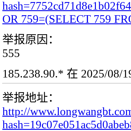
hash=7752cd71d8e1b02f6
OR 759=(SELECT 759 FR
举报原因：
555
185.238.90.* 在 2025/08
举报地址：
http://www.longwangbt.co
hash=19c07e051ac5d0abeb8