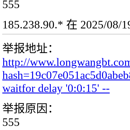
555
185.238.90.* 在 2025/08
举报地址：
http://www.longwangbt.co
hash=19c07e051ac5d0abeb
waitfor delay '0:0:15' --
举报原因：
555