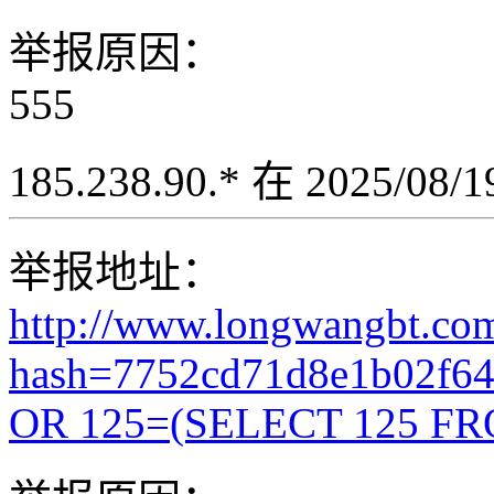
举报原因：
555
185.238.90.* 在 2025/08
举报地址：
http://www.longwangbt.co
hash=7752cd71d8e1b02f6
OR 125=(SELECT 125 FR