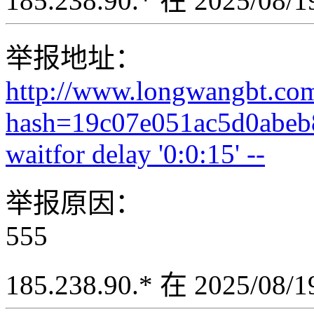
185.238.90.* 在 2025/08
举报地址：
http://www.longwangbt.co
hash=19c07e051ac5d0abeb
waitfor delay '0:0:15' --
举报原因：
555
185.238.90.* 在 2025/08