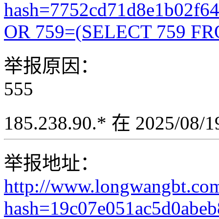
hash=7752cd71d8e1b02f6
OR 759=(SELECT 759 FR
举报原因：
555
185.238.90.* 在 2025/08
举报地址：
http://www.longwangbt.co
hash=19c07e051ac5d0abeb8