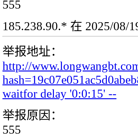
555
185.238.90.* 在 2025/08
举报地址：
http://www.longwangbt.co
hash=19c07e051ac5d0abeb
waitfor delay '0:0:15' --
举报原因：
555