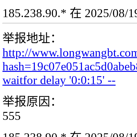
185.238.90.* 在 2025/08
举报地址：
http://www.longwangbt.co
hash=19c07e051ac5d0abeb
waitfor delay '0:0:15' --
举报原因：
555