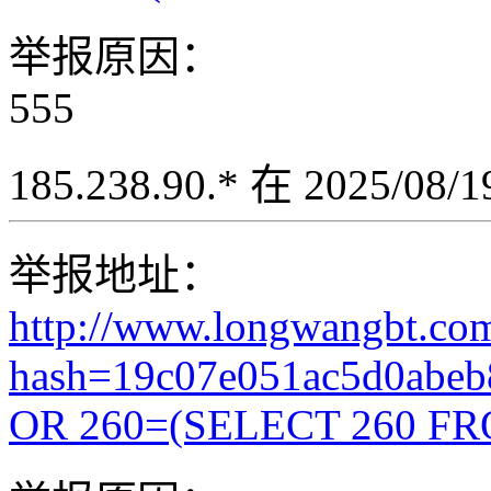
举报原因：
555
185.238.90.* 在 2025/08
举报地址：
http://www.longwangbt.co
hash=19c07e051ac5d0abeb
OR 260=(SELECT 260 FR