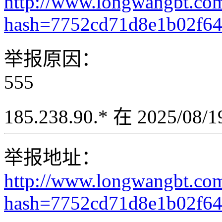
http://www.longwangbt.co
hash=7752cd71d8e1b02f6
举报原因：
555
185.238.90.* 在 2025/08
举报地址：
http://www.longwangbt.co
hash=7752cd71d8e1b02f64