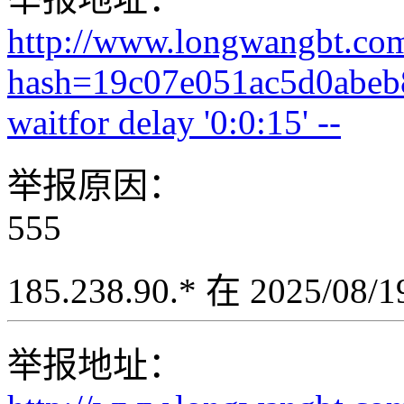
http://www.longwangbt.co
hash=19c07e051ac5d0abeb
waitfor delay '0:0:15' --
举报原因：
555
185.238.90.* 在 2025/08
举报地址：