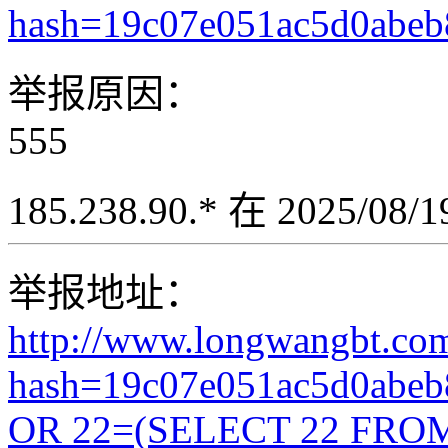
hash=19c07e051ac5d0abe
举报原因：
555
185.238.90.* 在 2025/08
举报地址：
http://www.longwangbt.co
hash=19c07e051ac5d0abe
OR 22=(SELECT 22 FROM