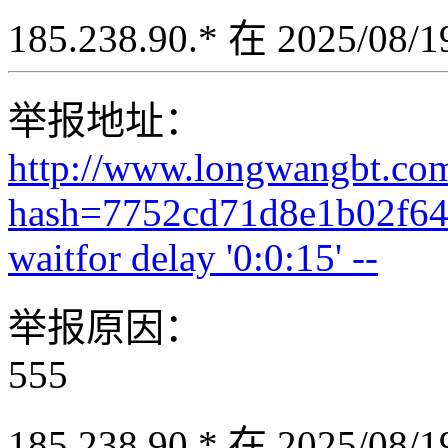
185.238.90.* 在 2025/08
举报地址：
http://www.longwangbt.co
hash=7752cd71d8e1b02f64
waitfor delay '0:0:15' --
举报原因：
555
185.238.90.* 在 2025/08