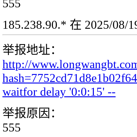
555
185.238.90.* 在 2025/08
举报地址：
http://www.longwangbt.co
hash=7752cd71d8e1b02f64
waitfor delay '0:0:15' --
举报原因：
555