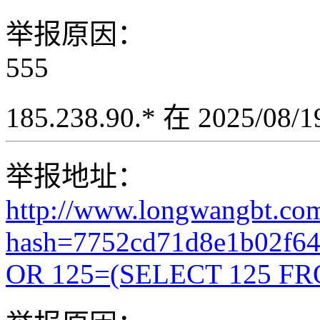
举报原因：
555
185.238.90.* 在 2025/08
举报地址：
http://www.longwangbt.co
hash=7752cd71d8e1b02f6
OR 125=(SELECT 125 FR