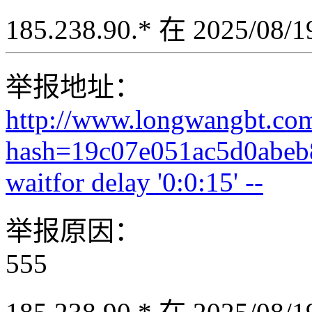
185.238.90.* 在 2025/08
举报地址：
http://www.longwangbt.co
hash=19c07e051ac5d0abeb
waitfor delay '0:0:15' --
举报原因：
555