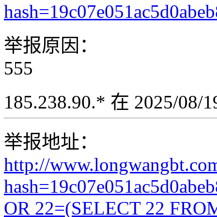
hash=19c07e051ac5d0abe
举报原因：
555
185.238.90.* 在 2025/08
举报地址：
http://www.longwangbt.co
hash=19c07e051ac5d0abe
OR 22=(SELECT 22 FROM