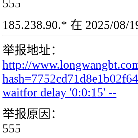
555
185.238.90.* 在 2025/08
举报地址：
http://www.longwangbt.co
hash=7752cd71d8e1b02f64
waitfor delay '0:0:15' --
举报原因：
555