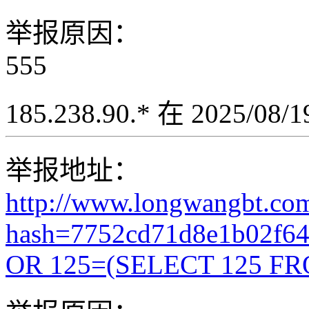
举报原因：
555
185.238.90.* 在 2025/08
举报地址：
http://www.longwangbt.co
hash=7752cd71d8e1b02f6
OR 125=(SELECT 125 FR