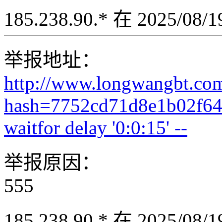
185.238.90.* 在 2025/08
举报地址：
http://www.longwangbt.co
hash=7752cd71d8e1b02f64
waitfor delay '0:0:15' --
举报原因：
555
185.238.90.* 在 2025/08