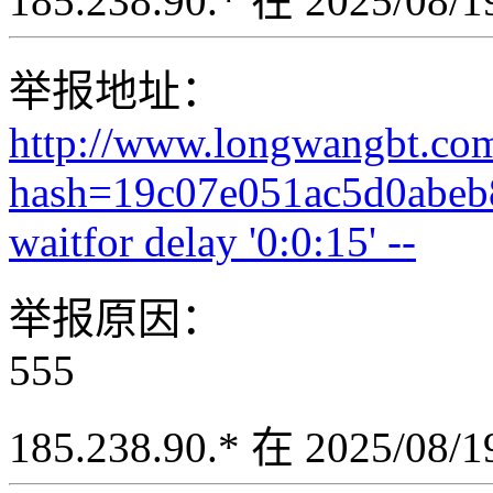
185.238.90.* 在 2025/08
举报地址：
http://www.longwangbt.co
hash=19c07e051ac5d0abeb
waitfor delay '0:0:15' --
举报原因：
555
185.238.90.* 在 2025/08