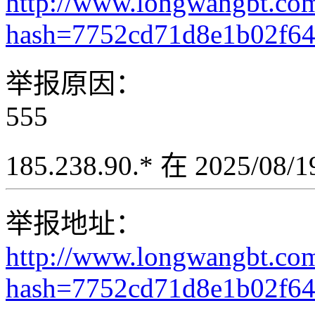
http://www.longwangbt.co
hash=7752cd71d8e1b02f6
举报原因：
555
185.238.90.* 在 2025/08
举报地址：
http://www.longwangbt.co
hash=7752cd71d8e1b02f64