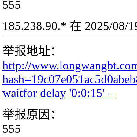
555
185.238.90.* 在 2025/08
举报地址：
http://www.longwangbt.co
hash=19c07e051ac5d0abeb
waitfor delay '0:0:15' --
举报原因：
555