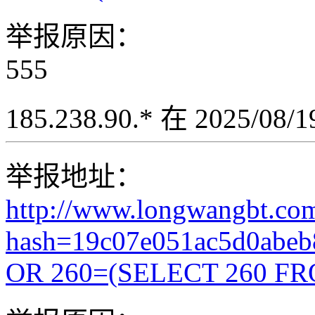
举报原因：
555
185.238.90.* 在 2025/08
举报地址：
http://www.longwangbt.co
hash=19c07e051ac5d0abeb
OR 260=(SELECT 260 FR