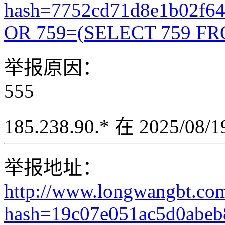
hash=7752cd71d8e1b02f6
OR 759=(SELECT 759 FR
举报原因：
555
185.238.90.* 在 2025/08
举报地址：
http://www.longwangbt.co
hash=19c07e051ac5d0abeb8