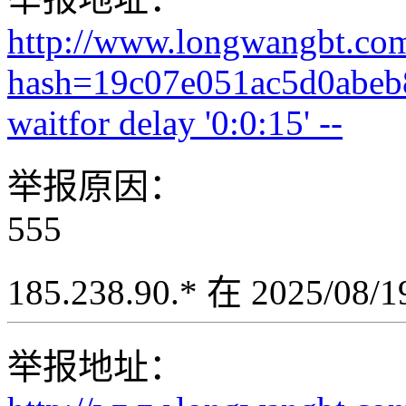
http://www.longwangbt.co
hash=19c07e051ac5d0abeb
waitfor delay '0:0:15' --
举报原因：
555
185.238.90.* 在 2025/08
举报地址：