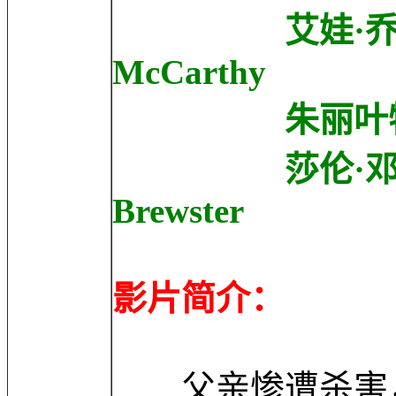
艾娃·乔伊斯·麦卡
McCarthy
朱丽叶特·多赫提 J
莎伦·邓肯-布鲁斯
Brewster
影片简介：
父亲惨遭杀害，