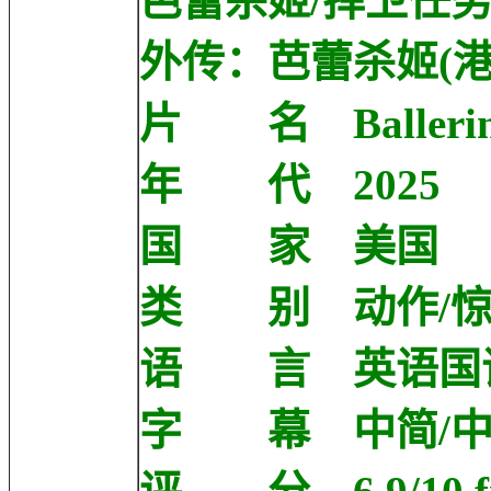
芭蕾杀姬/捍卫任务：
外传：芭蕾杀姬(港
片 名 Balleri
年 代 2025
国 家 美国
类 别 动作/
语 言 英语国
字 幕 中简/中