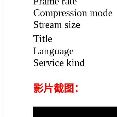
Frame rate : 3
Compression m
Stream size :
Title :
Language :
Service kind 
影片截图：