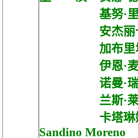
基努·里维斯 Ke
安杰丽卡·休斯顿 A
加布里埃尔·伯恩 
伊恩·麦柯肖恩 I
诺曼·瑞杜斯 No
兰斯·莱迪克 La
卡塔琳娜·桑地诺
Sandino Moreno