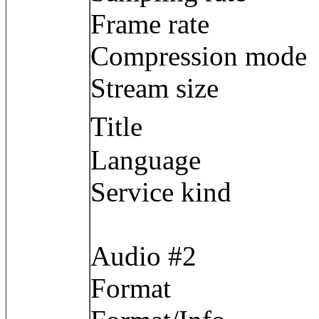
Frame rate : 3
Compression m
Stream size :
Title :
Language :
Service kind 
Audio #2
Format : 