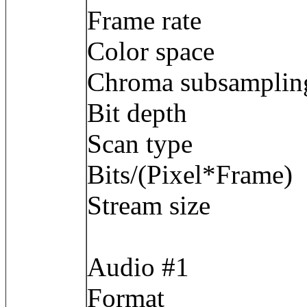
Frame rate : 2
Color space
Chroma subsamp
Bit depth : 
Scan type : 
Bits/(Pixel*Fra
Stream size :
Audio #1
Format : 