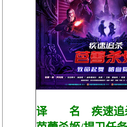
译 名 疾速追杀