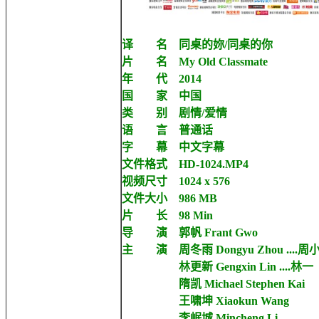
译 名 同桌的妳/同桌的你
片 名 My Old Classmate
年 代 2014
国 家 中国
类 别 剧情/爱情
语 言 普通话
字 幕 中文字幕
文件格式 HD-1024.MP4
视频尺寸 1024 x 576
文件大小 986 MB
片 长 98 Min
导 演 郭帆 Frant Gwo
主 演 周冬雨 Dongyu Zhou ....周
林更新 Gengxin Lin ....林一
隋凯 Michael Stephen Kai
王啸坤 Xiaokun Wang
李岷城 Mincheng Li