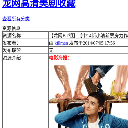
龙网高清美剧收藏
查看所有分类
资源信息
资源名称：
【龙网BT组】【中14新小清新票房力作】
发布者：
由
killman
发布于2014/07/05 17:56
发布联盟：
无
资源介绍：
电影海报：