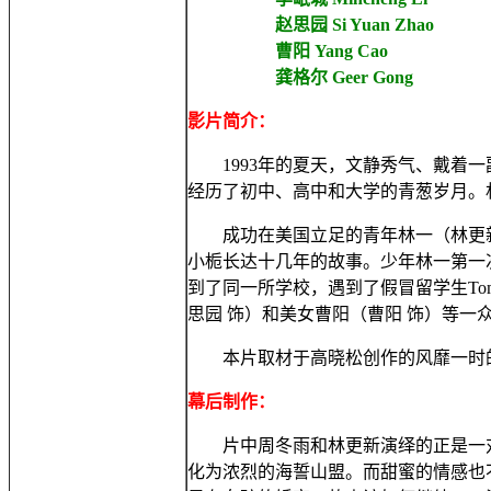
赵思园 Si Yuan Zhao
曹阳 Yang Cao
龚格尔 Geer Gong
影片简介：
1993年的夏天，文静秀气、戴着一
经历了初中、高中和大学的青葱岁月。
成功在美国立足的青年林一（林更新 
小栀长达十几年的故事。少年林一第一
到了同一所学校，遇到了假冒留学生To
思园 饰）和美女曹阳（曹阳 饰）等一
本片取材于高晓松创作的风靡一时的
幕后制作：
片中周冬雨和林更新演绎的正是一对
化为浓烈的海誓山盟。而甜蜜的情感也