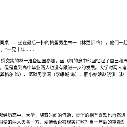
同桌——坐在最后一排的捣蛋男生林一（林更新 饰），他们一
。”一晃十年……
感交集的林一准备回国参加，坐飞机的途中他回忆起了自己和
娘，但是直到高中毕业两人也没有跟进一步的发展。大学时两人考
（龚格尔 饰）、沉默男李潇（李岷城 饰）、胆小姑娘赵晓溪（赵
经历高中、大学，随着时间的流逝，青涩的相互喜欢也自然进
相爱的两人天各一方，爱情会否被现实打败？当十年后的重逢却