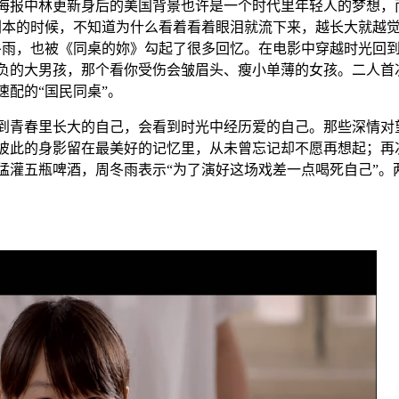
海报中林更新身后的美国背景也许是一个时代里年轻人的梦想，而
剧本的时候，不知道为什么看着看着眼泪就流下来，越长大就越
周冬雨，也被《同桌的妳》勾起了很多回忆。在电影中穿越时光回
负的大男孩，那个看你受伤会皱眉头、瘦小单薄的女孩。二人首
配的“国民同桌”。
青春里长大的自己，会看到时光中经历爱的自己。那些深情对望
彼此的身影留在最美好的记忆里，从未曾忘记却不愿再想起；再
猛灌五瓶啤酒，周冬雨表示“为了演好这场戏差一点喝死自己”。