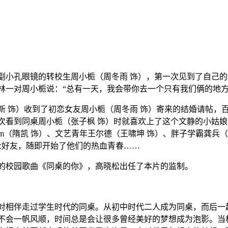
副小孔眼镜的转校生周小栀（周冬雨 饰），第一次见到了自己的
林一对周小栀说：“总有一天，我会带你去一个只有我们俩的地方
饰）收到了初恋女友周小栀（周冬雨 饰）寄来的结婚请帖，百
次看到同桌周小栀（张子枫 饰）时就喜欢上了这个文静的小姑
m（隋凯 饰）、文艺青年王尔德（王啸坤 饰）、胖子学霸龚兵
众好友，随即开始了他们的热血青春……
校园歌曲《同桌的你》，高晓松出任了本片的监制。
相伴走过学生时代的同桌。从初中时代二人成为同桌，而后一起
不会一帆风顺，时间总是会让很多曾经美好的梦想成为泡影。当