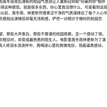
周冬雨背后清新的校园气息则让人重新回到和“同桌的你”相伴
觉得这种感觉。就是很多东西，你心里真没想什么，可是看到这
到从前，周冬雨、林更新凭借青涩干净的气质演绎出了每个人心
次搭档出演情侣却毫无违和感，俨然一对相识于微时的校园恋
、那些大声表白、那些不靠谱的校园奇葩，怎一个感动了得。
次相见时，却变成最熟悉的陌生人。电影里周冬雨林更新为了演
两人将泪水流进杯中，再喝进心里的真情戏份，场面逼真感动，