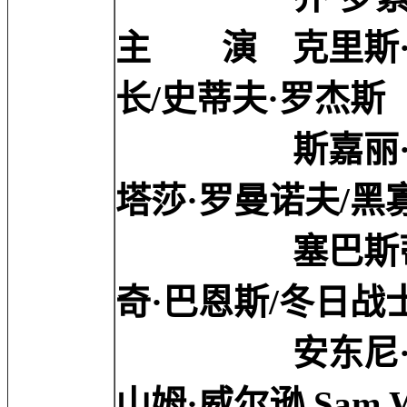
主 演 克里斯·埃文斯 
长/史蒂夫·罗杰斯
斯嘉丽·约翰逊 Sca
塔莎·罗曼诺夫/黑
塞巴斯蒂安·斯坦 Se
奇·巴恩斯/冬日战
安东尼·麦凯 Anth
山姆·威尔逊 Sam Wil