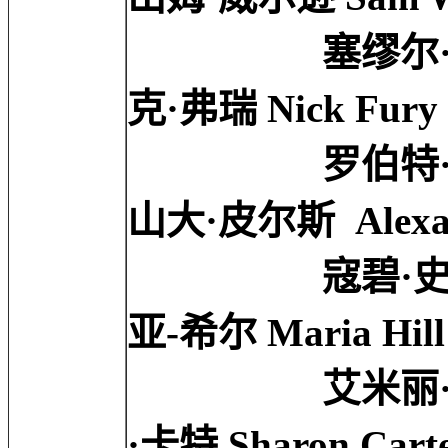
塞缪尔·杰克逊 Sam
克·弗瑞 Nick Fury
罗伯特·雷德福 Rob
山大·皮尔斯 Alexand
寇碧·史莫德斯 Cob
亚-希尔 Maria Hill
艾米丽·万凯普 Em
·卡特 Sharon Cart