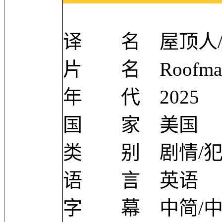
译 名 屋顶人/
片 名 Roofma
年 代 2025
国 家 美国
类 别 剧情/
语 言 英语
字 幕 中简/中