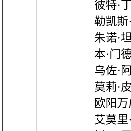
彼特·丁拉基 Pet
勒凯斯·斯坦菲尔德 
朱诺·坦普尔 Ju
本·门德尔森 Be
乌佐·阿杜巴 U
莫莉·皮瑞斯 Mo
欧阳万成 Jimm
艾莫里·科恩 Em