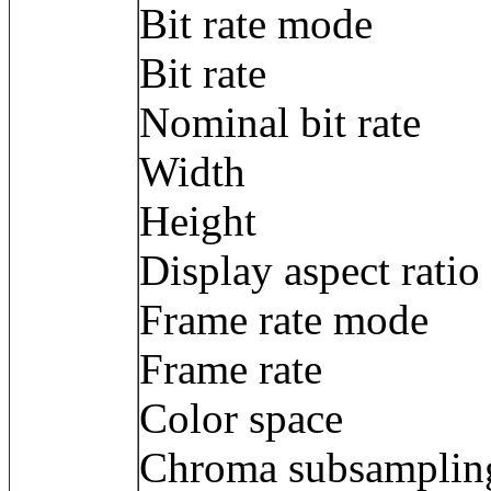
Bit rate mode
Bit rate : 9
Nominal bit rat
Width : 1 9
Height : 80
Display aspect ra
Frame rate mod
Frame rate : 2
Color space
Chroma subsamp