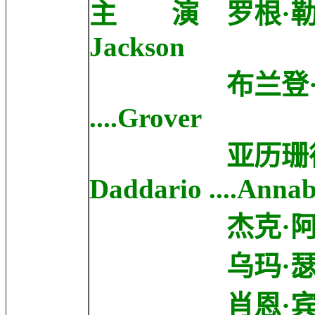
主 演 罗根·勒曼 Log
Jackson
布兰登·T·杰克逊 
....Grover
亚历珊德拉·达达
Daddario ....Anna
杰克·阿贝尔 Jake
乌玛·瑟曼 Uma T
肖恩·宾 Sean B