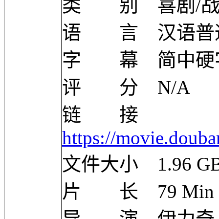
类 别 喜剧/
语 言 汉语普
字 幕 简中硬
评 分 N/A
链 接
https://movie.doub
文件大小 1.96 G
片 长 79 Min
导 演 伊力奇 Li