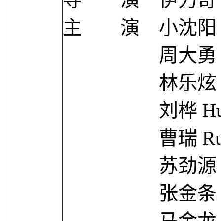
主 演 小沈阳 Xiao
周大勇 Dayo
林乐炫 Lexu
刘桦 Hua 
曹瑞 Rui 
苏劲源 Jingy
张金条 Jintia
马金龙 Jinl