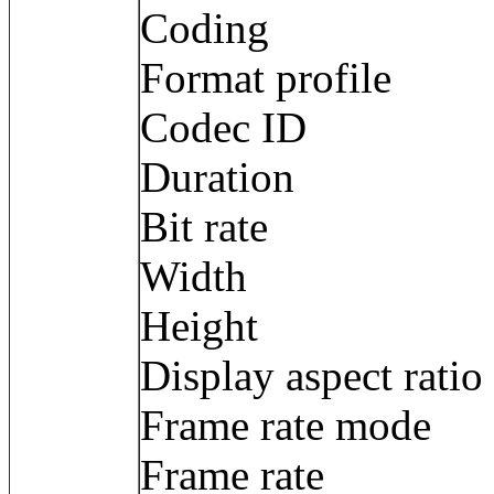
Coding
Format profil
Codec ID : 
Duration : 
Bit rate : 3
Width : 3 8
Height : 2 
Display aspect ra
Frame rate mod
Frame rate :