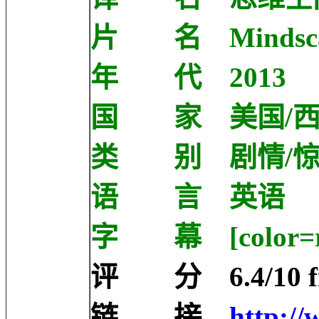
片 名 Mindsca
年 代 2013
国 家 美国/西
类 别 剧情/
语 言 英语
字 幕 [color=r
评 分 6.4/10 fro
链 接
http://