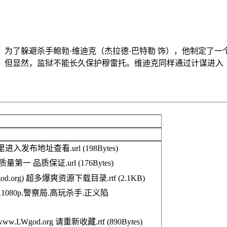
为了躲避杀手鲍勃·维迪克（杰拉德·巴特勒 饰），他制定了一
局。但显然，监狱不能长久保护穆雷托。维迪克同样通过计谋进入
这里进入发布地址查看.url
(198Bytes)
) 质量第一 品质保证.url
(176Bytes)
od.org) 超多爆爽资源下载目录.rtf
(2.1KB)
).1080p.警察局.高玩杀手.正义陷
.LWgod.org 请重新收藏.rtf
(890Bytes)