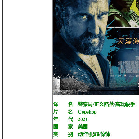
译 名 警察局/正义陷落/高玩殺手
片 名 Copshop
年 代 2021
国 家 美国
类 别 动作/犯罪/惊悚