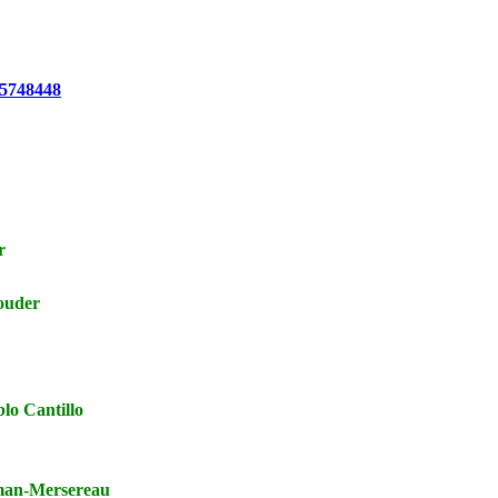
t5748448
r
der
antillo
Mersereau