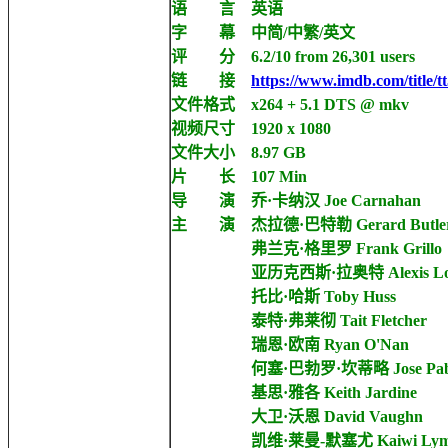
语 言 英语
字 幕 中简/中繁/英文
评 分 6.2/10 from 26,301 users
链 接
https://www.imdb.com/title/t
文件格式 x264 + 5.1 DTS @ mkv
视频尺寸 1920 x 1080
文件大小 8.97 GB
片 长 107 Min
导 演 乔·卡纳汉 Joe Carnahan
主 演 杰拉德·巴特勒 Gerard Butle
弗兰克·格里罗 Frank Grillo
亚历克西斯·拉奥特 Alexis Lou
托比·哈斯 Toby Huss
泰特·弗莱彻 Tait Fletcher
瑞恩·欧南 Ryan O'Nan
何塞·巴勃罗·坎蒂略 Jose Pablo C
基思·雅各 Keith Jardine
大卫·沃恩 David Vaughn
凯维·莱曼-默塞尤 Kaiwi Lyman-