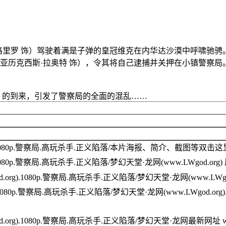
里罗 饰）驾驶着满是子弹的皇冠维克在内华达沙漠中呼啸驰骋。
（亚历克西斯·拉奥特 饰），令其将自己逮捕并关押在小镇警察
的到来，引发了警察局的全面的混乱……
g).1080p.警察局.高玩杀手.正义陷落/本片海报、简介、截图等双击
.1080p.警察局.高玩杀手.正义陷落/梦幻天堂·龙网(www.LWgod.org
.org).1080p.警察局.高玩杀手.正义陷落/梦幻天堂·龙网(www.LWg
.1080p.警察局.高玩杀手.正义陷落/梦幻天堂·龙网(www.LWgod.org
.org).1080p.警察局.高玩杀手.正义陷落/梦幻天堂·龙网最新网址 www