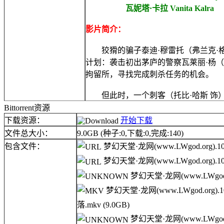
瓦妮塔·卡拉 Vanita Kalra
影片简介：
狡猾的骗子泰迪·穆雷托（弗兰克·格
计划：袭击初出茅庐的警察瓦莱丽·杨
拘留所，寻找完成刺杀任务的机会。
但此时，一个刺客（托比·哈斯 饰）
Bittorrent资源
下载资源：
开始下载
文件总大小：
9.0GB
(种子:0,下载:0,完成:140)
包含文件：
梦幻天堂·龙网(www.LWgod.or
梦幻天堂·龙网(www.LWgod.org)
梦幻天堂·龙网(www.LWgod
梦幻天堂·龙网(www.LWgod.org)
落.mkv
(9.0GB)
梦幻天堂·龙网(www.LWgod