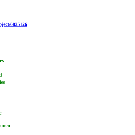
bject/6835126
es
i
es
e
nen