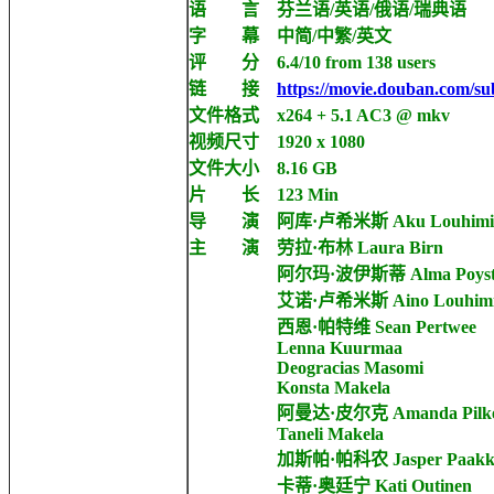
语 言 芬兰语/英语/俄语/瑞典语
字 幕 中简/中繁/英文
评 分 6.4/10 from 138 users
链 接
https://movie.douban.com/su
文件格式 x264 + 5.1 AC3 @ mkv
视频尺寸 1920 x 1080
文件大小 8.16 GB
片 长 123 Min
导 演 阿库·卢希米斯 Aku Louhimi
主 演 劳拉·布林 Laura Birn
阿尔玛·波伊斯蒂 Alma Poyst
艾诺·卢希米斯 Aino Louhimi
西恩·帕特维 Sean Pertwee
Lenna Kuurmaa
Deogracias Masomi
Konsta Makela
阿曼达·皮尔克 Amanda Pilk
Taneli Makela
加斯帕·帕科农 Jasper Paakko
卡蒂·奥廷宁 Kati Outinen