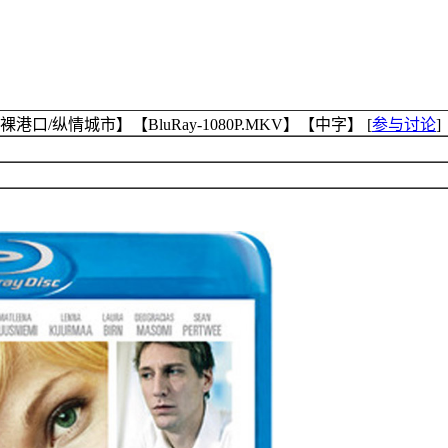
口/纵情城市】【BluRay-1080P.MKV】【中字】
[
参与讨论
]