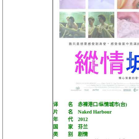
译 名 赤裸港口/纵情城市(台)
片 名 Naked Harbour
年 代 2012
国 家 芬兰
类 别 剧情