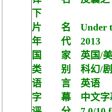
下
片 名 Under th
年 代 2013
国 家 英国/美
类 别 科幻/剧
语 言 英语
字 幕 中文字
评 分 7.0/10 fro