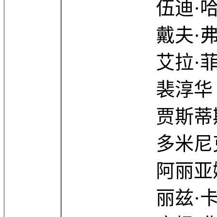
伍迪·哈里森 Woo
戴夫·弗兰科 Da
艾拉·菲舍尔 Isl
裴淳华 Rosam
贾斯蒂斯·史密斯 J
多米尼克·塞萨 D
阿丽亚娜·格林布拉特
丽兹·卡潘 Liz