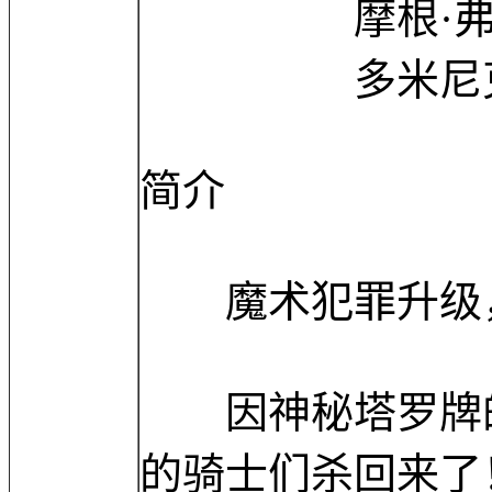
摩根·弗里曼 Mo
多米尼克·奥伯恩 D
简介
魔术犯罪升级，
因神秘塔罗牌的
的骑士们杀回来了