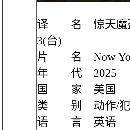
译 名 惊天魔盗团
3(台)
片 名 Now You Se
年 代 2025
国 家 美国
类 别 动作/犯
语 言 英语