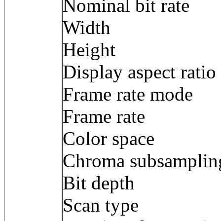
Nominal bit rat
Width : 1 9
Height : 80
Display aspect ra
Frame rate mod
Frame rate : 2
Color space
Chroma subsamp
Bit depth : 
Scan type : 