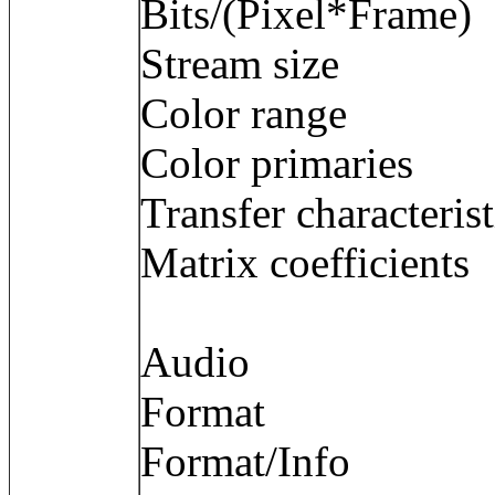
Bits/(Pixel*Fra
Stream size :
Color range 
Color primarie
Transfer character
Matrix coefficie
Audio
Format : E
Format/Info : 