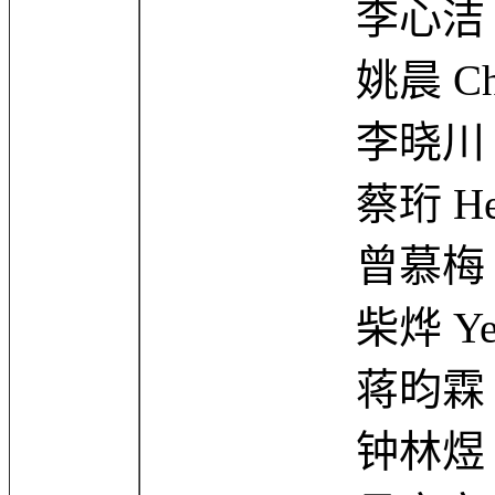
李心洁 Angel
姚晨 Chen 
李晓川 Xiaoc
蔡珩 Heng 
曾慕梅 Mume
柴烨 Ye C
蒋昀霖 Yun-L
钟林煜 Linyu