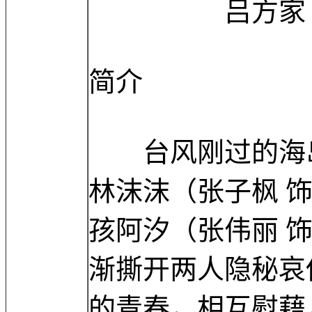
吕方家 Fangj
简介
台风刚过的海岛
林沫沫（张子枫 
孩阿汐（张伟丽 
渐撕开两人隐秘哀
的青春，相互慰藉