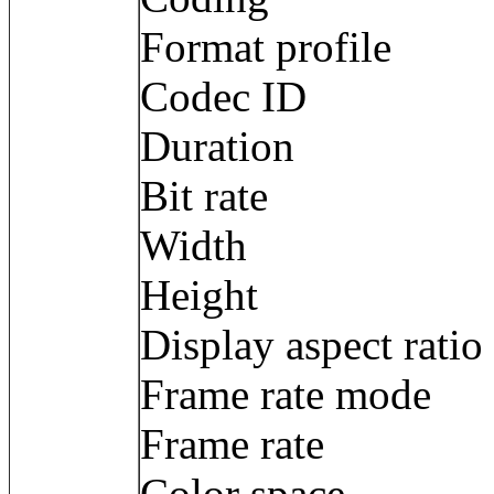
Format profil
Codec ID : 
Duration : 
Bit rate : 3
Width : 3 8
Height : 2 
Display aspect ra
Frame rate mod
Frame rate :
Color space