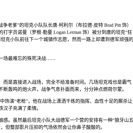
的坦克小队队长唐·柯利尔（布拉德·皮特 Brad Pitt 饰）
曼（罗根·勒曼 Logan Lerman 饰）被分到唐的坦克“狂
领坦克小队前往下一个城镇作志愿，然而一路上却遭到德军顽强
一场最难忘的殊死决战……
而是直接进入战场，完全不给准备时间。几场坦克戏也是霸气
不断轰鸣的炮火声，战争气息扑面而来，分分钟点燃荷尔蒙。
饰演“老枪”，他在战场上潇洒干练的指挥、血性十足的厮杀让
铁汉子充满了柔情。
感。虽然最后坦克小队大战德军一个营的安排有一种“狼牙山
性，但整部影片压抑的气场依然会让你鼻子酸酸的。