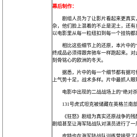
幕后制作：
剧组人员为了让影片看起来更真实，
杂，他们脸上混着的不止是泥土，还有
以电影里从每一粒纽扣到每一个挂钩都
相比这些细节上的还原，本片中的“道
终成品必须得跟奔驰车一样跑起来。对
刻骨铭心的欧洲的冬天。
据悉，片中的每一个细节都有据可依，
上气势十足，战术多样。片中最抓人眼
电影中出现的二战战场上的“绝对杀
131号虎式坦克被储藏在英格兰南部
《狂怒》剧组为真实还原战争的残酷，
剧组甚至让海军陆战队对演员进行了一
皮特也在海军陆战队训练营接受了高