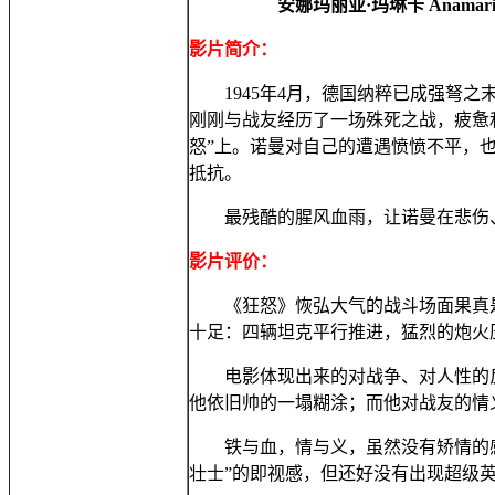
安娜玛丽亚·玛琳卡 Anamaria Marin
影片简介：
1945年4月，德国纳粹已成强弩之末，
刚刚与战友经历了一场殊死之战，疲惫和愤
怒”上。诺曼对自己的遭遇愤愤不平，
抵抗。
最残酷的腥风血雨，让诺曼在悲伤、
影片评价：
《狂怒》恢弘大气的战斗场面果真是
十足：四辆坦克平行推进，猛烈的炮火
电影体现出来的对战争、对人性的反思
他依旧帅的一塌糊涂；而他对战友的情
铁与血，情与义，虽然没有矫情的感
壮士”的即视感，但还好没有出现超级