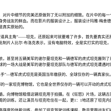
对片中细节的完美还原做到了无以附加的细致。在片中的每一个
身旁战友的鲜血。而在影片的服装设计上，服装设计玛雅·梅舍德
是真实原始的。
具主角”——坦克，还原起来可就要难了许多，首先要真实还
此制片人比尔·布洛克表示，没有电脑特效，全是实打实的坦克
甚至将五辆美军的谢尔曼坦克和一辆德军的虎式坦克搬到了片场
球的一场大战是美军的谢尔曼坦克部队与德军的虎式坦克遭遇时
手”—德军虎式坦克是英国当年缴获的、全球仅存的一辆真家伙
的一家坦克博物馆，它也是全世界仅存的一辆可以开动的虎式
向博物馆租借这辆坦克用于拍摄。在《狂怒》片场，这辆古董
周的训练，还让演员与坦克吃住在一起，更1：1地还原了坦克内
强度的体能训练，参加了坦克驾驶训练课程，数月里跟战友们