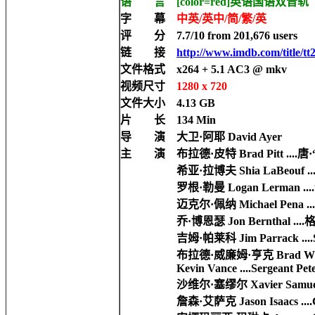
语 言 [color=red]
英语国语双音轨
字 幕
中英/英中/简/繁/英
评 分 7.7/10 from 201,676 users
链 接
http://www.imdb.com/title/tt
文件格式 x264 + 5.1 AC3 @ mkv
视频尺寸
1280 x 720
文件大小 4.13 GB
片 长 134 Min
导 演 大卫·阿耶 David Ayer
主 演 布拉德·皮特 Brad Pitt ....
希亚·拉博夫 Shia LaBeouf ...
罗根·勒曼 Logan Lerman ...
迈克尔·佩纳 Michael Pena ..
乔·博恩瑟 Jon Bernthal ...
吉姆·帕莱科 Jim Parrack ....Serg
布拉德·威廉姆·亨克 Brad William Henke
Kevin Vance ....Sergeant Pete
沙维尔·塞缪尔 Xavier Samuel ....L
詹森·艾萨克 Jason Isaacs ....Cap