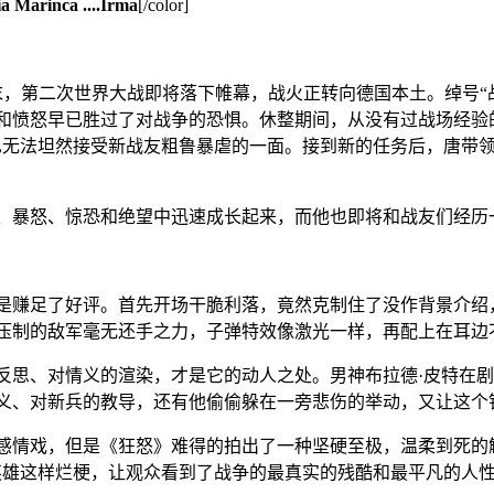
ca ....Irma
[/color]
第二次世界大战即将落下帷幕，战火正转向德国本土。绰号“战争老爹”
怒早已胜过了对战争的恐惧。休整期间，从没有过战场经验的打字员诺
也无法坦然接受新战友粗鲁暴虐的一面。接到新的任务后，唐带
暴怒、惊恐和绝望中迅速成长起来，而他也即将和战友们经历
赚足了好评。首先开场干脆利落，竟然克制住了没作背景介绍，
压制的敌军毫无还手之力，子弹特效像激光一样，再配上在耳边
、对情义的渲染，才是它的动人之处。男神布拉德·皮特在剧中
义、对新兵的教导，还有他偷偷躲在一旁悲伤的举动，又让这个
情戏，但是《狂怒》难得的拍出了一种坚硬至极，温柔到死的触
英雄这样烂梗，让观众看到了战争的最真实的残酷和最平凡的人