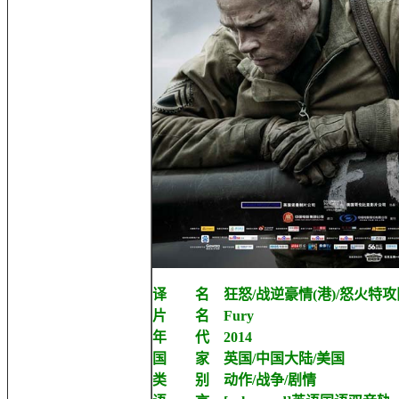
译 名 狂怒/战逆豪情(港)/怒火特攻队
片 名 Fury
年 代 2014
国 家 英国/中国大陆/美国
类 别 动作/战争/剧情