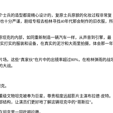
士兵的造型都是精心设计的，复原士兵原貌的化妆过程非常复
也十分严谨，剧组专程去柏林寻找40年代那会制作的旧衣服，所
原坦克的内部，如同重新制造一辆汽车一样，从声音到引擎，最
，实打实的服装和设备，在真实的泥泞和大雨里拍摄，体会那一年
。这些“真家伙”在片中的出镜率超过80%，在枪林弹雨的战
的大战。
。
坦克。
级文物坦克被奉为巨星，尊贵程度远超影片主演布拉德·皮特。
部结构，让演员们更好地了解这辆坦克中的“哥斯拉”。
在坦克里一同吃喝拉撒。