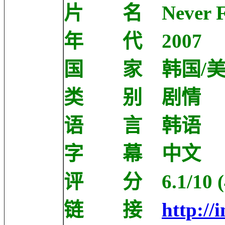
片 名 Never Fo
年 代 2007
国 家 韩国/
类 别 剧情
语 言 韩语
字 幕 中文
评 分 6.1/10 (46
链 接
http://