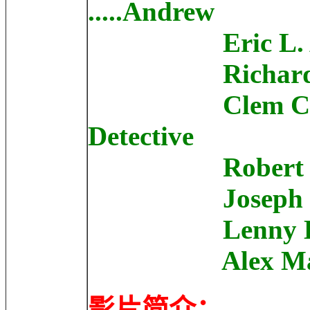
.....Andrew
Eric L. Abrams
Richard Chan
Clem Cheung .
Detective
Robert Dahey 
Joseph DeBona 
Lenny Levi ..
Alex Manette 
影片简介：