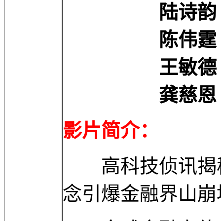
陆诗韵 Luk 
陈伟霆 Weiti
王敏德 Micha
龚慈恩 Mimi 
影片简介：
高科技侦讯揭秘
念引爆金融界山崩