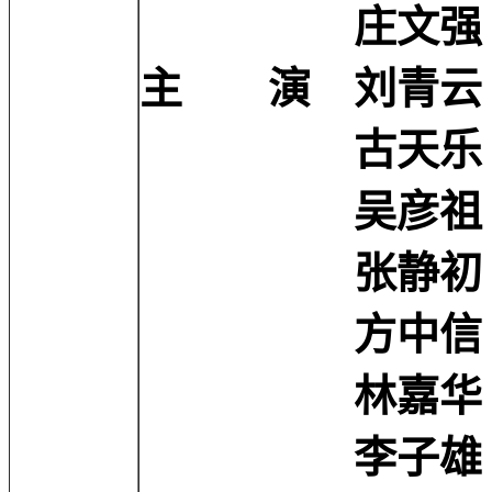
庄文强 Felix
主 演 刘青云 Chi
古天乐 Loui
吴彦祖 Dani
张静初 Jingc
方中信 Alex
林嘉华 Ka W
李子雄 Wais