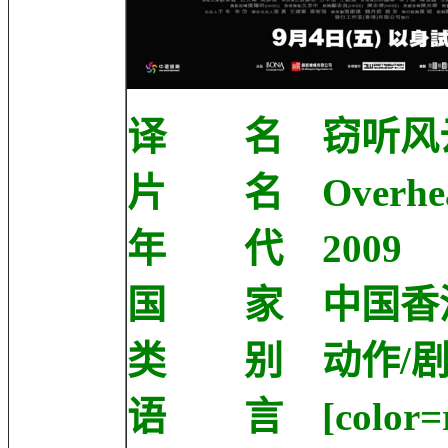
译 名 窃听风
片 名 Overhea
年 代 2009
国 家 中国香
类 别 动作/剧
语 言 [color=r