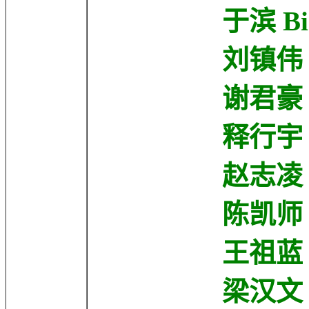
于滨 Bin Y
刘镇伟 Jeffre
谢君豪 Kwan-Ho
释行宇 Xingy
赵志凌 Chiu C
陈凯师 Kai Sh
王祖蓝 Cho-l
梁汉文 Edmond