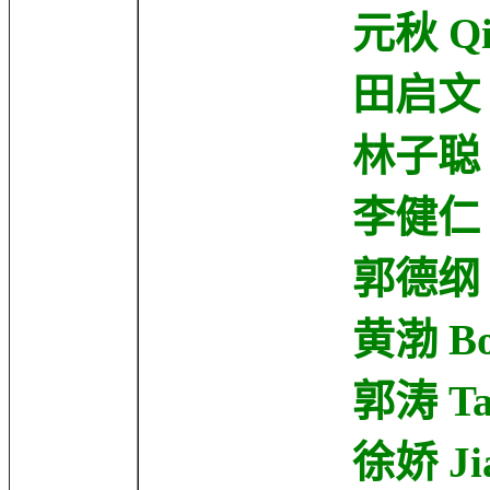
元秋 Qiu Yu
田启文 Kai M
林子聪 Chi C
李健仁 Kin-Ya
郭德纲 Degan
黄渤 Bo Hua
郭涛 Tao Gu
徐娇 Jiao X