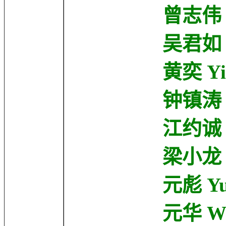
曾志伟 Eric T
吴君如 Sandr
黄奕 Yi Hua
钟镇涛 Kenny
江约诚 Johnn
梁小龙 Hsiao
元彪 Yuen B
元华 Wah Yu