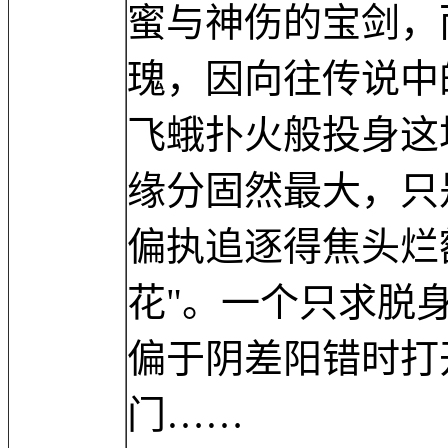
蜜与神伤的宝剑，
瑰，因向往传说中
飞蛾扑火般投身这
缘分固然最大，只
偏执追逐得焦头烂
花"。一个只求脱
偏于阴差阳错时打
门……