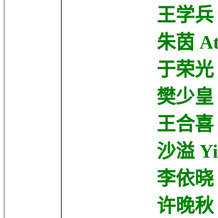
王学兵 Xuebi
朱茵 Athena
于荣光 Rongg
樊少皇 Siu-Wo
王合喜 Ken 
沙溢 Yi Sh
李依晓 Yixia
许晚秋 Wanqi