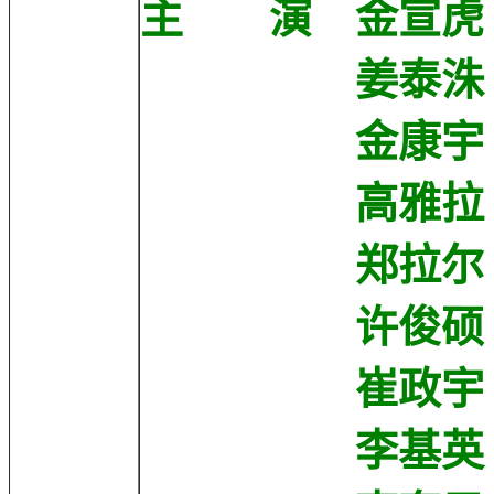
主 演 金宣虎 Seo
姜泰洙 Kang 
金康宇 Kang
高雅拉 Go 
郑拉尔 Lael
许俊硕 Jun-s
崔政宇 Jung-
李基英 Ki-yo