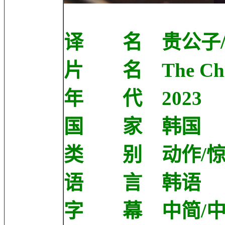
译 名 贵公子/
片 名 The Chi
年 代 2023
国 家 韩国
类 别 动作/惊
语 言 韩语
字 幕 中简/