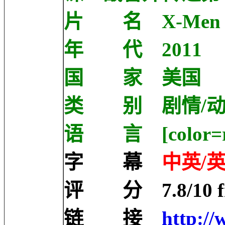
片 名 X-Men Fir
年 代 2011
国 家 美国
类 别 剧情/动
语 言 [color=r
字 幕
中英/英
评 分 7.8/10 fro
链 接
http://