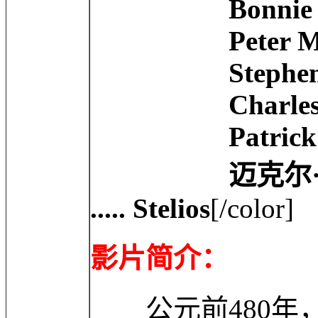
Bonnie Mak ..
Peter Mensah 
Stephen McHatt
Charles Papaso
Patrick Sabong
迈克尔·法斯宾德 M
..... Stelios
[/color]
影片简介：
公元前480年，波