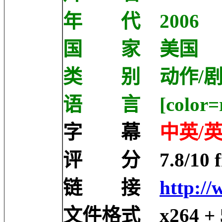
年 代 2006
国 家 美国
类 别 动作/剧
语 言 [color=r
字 幕
中英/英
评 分 7.8/10 fro
链 接
http://
文件格式 x264 + 5