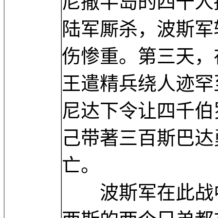
尼撒半岛的四千人
陆军厮杀，波斯军
伤惨重。第三天，
王遣精兵绕人迹罕
尼达下令让四千伯
己带著三百斯巴达
亡。
波斯军在此战中