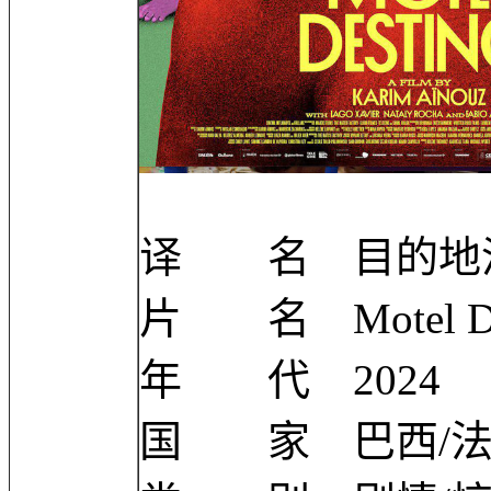
译 名 目的地汽
片 名 Motel De
年 代 2024
国 家 巴西/法