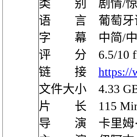
类 别 剧情/
语 言 葡萄牙
字 幕 中简/
评 分 6.5/10 fro
链 接
https:/
文件大小 4.33 G
片 长 115 Mi
导 演 卡里姆·埃诺兹