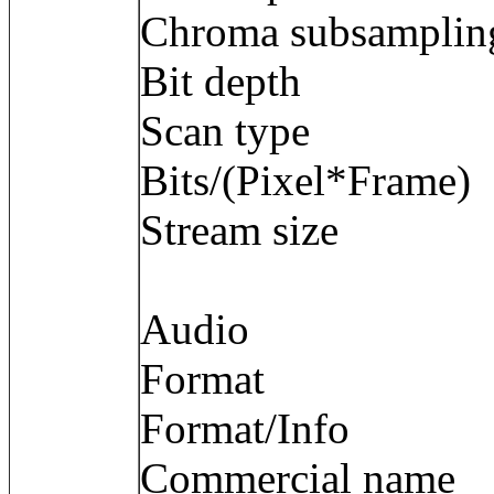
Chroma subsamp
Bit depth : 
Scan type : 
Bits/(Pixel*Fra
Stream size :
Audio
Format : 
Format/Info :
Commercial name