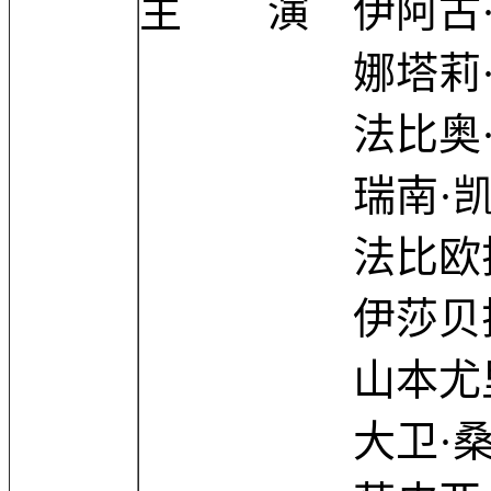
主 演 伊阿古·泽维尔
娜塔莉·罗查 Na
法比奥·阿松桑 Fa
瑞南·凯皮瓦拉 Re
法比欧拉·莉珀 Fa
伊莎贝拉·卡唐 Is
山本尤里 Yuri
大卫·桑托斯 Da