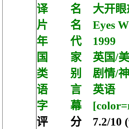
译 名 大开眼戒
片 名 Eyes Wid
年 代 1999
国 家 英国/
类 别 剧情/神
语 言 英语
字 幕 [color=r
评 分 7.2/10 (91