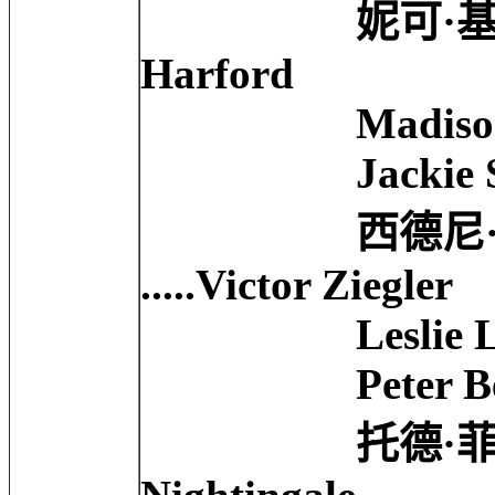
妮可·基德曼 Nicol
Harford
Madison Egint
Jackie Sawiri
西德尼·波拉克 S
.....Victor Ziegler
Leslie Lowe ..
Peter Benson 
托德·菲尔德 Todd