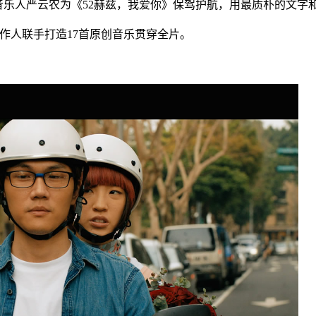
牌音乐人严云农为《52赫兹，我爱你》保驾护航，用最质朴的文
创作人联手打造17首原创音乐贯穿全片。