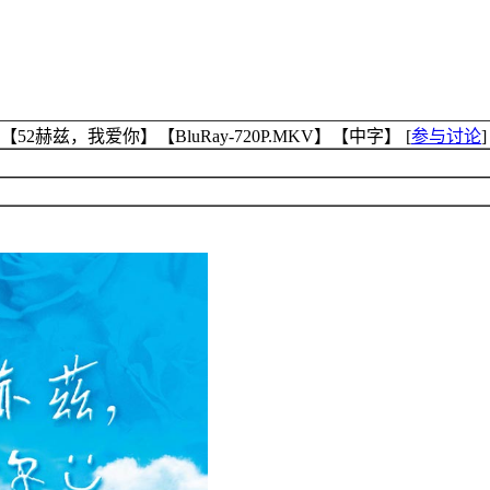
52赫兹，我爱你】【BluRay-720P.MKV】【中字】
[
参与讨论
]