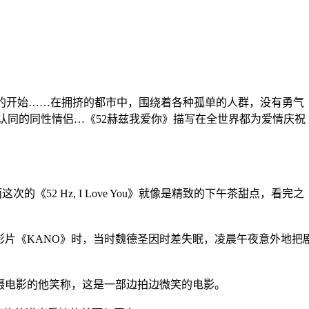
的开始……在拥挤的都市中，围绕着各种孤单的人群，没有勇气
认同的同性情侣…《52赫兹我爱你》描写在全世界都为爱情庆祝
52 Hz, I Love You》就像是精致的下午茶甜点，看完之
影片《KANO》时，当时魏德圣因时差失眠，凌晨午夜意外地把
拍摄电影的他笑称，这是一部边拍边微笑的电影。