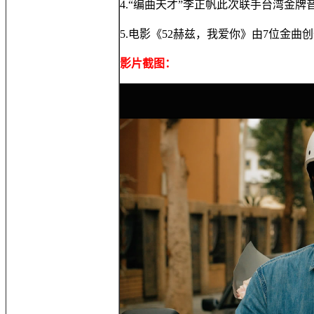
4.“编曲天才”李正帆此次联手台湾金
5.电影《52赫兹，我爱你》由7位金曲
影片截图：