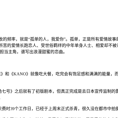
的频率，就是“孤单的人，我爱你”。孤单，正是所有爱情故事
所苦的爱情长跑恋人、受世俗羁绊的中年单身人士、相爱却不被
们担当主角，谱写出浪漫甜蜜的恋曲。
》和《KANO》就像吃大餐，吃完会有饱足感和满满的能量，而这次的《
海角七号》之后就有了初版剧本，但真正完成是去日本宣传监制的
。
，只费时39个工作日，已经于上周末正式杀青，很久没在都市中