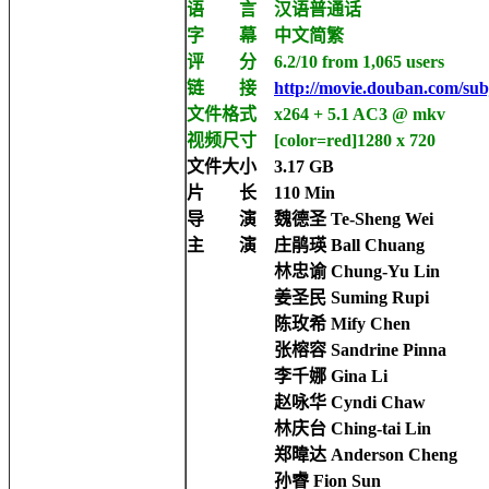
语 言 汉语普通话
字 幕 中文简繁
评 分 6.2/10 from 1,065 users
链 接
http://movie.douban.com/sub
文件格式 x264 + 5.1 AC3 @ mkv
视频尺寸 [color=red]
1280 x 720
文件大小 3.17 GB
片 长 110 Min
导 演 魏德圣 Te-Sheng Wei
主 演 庄鹃瑛 Ball Chuang
林忠谕 Chung-Yu Lin
姜圣民 Suming Rupi
陈玫希 Mify Chen
张榕容 Sandrine Pinna
李千娜 Gina Li
赵咏华 Cyndi Chaw
林庆台 Ching-tai Lin
郑暐达 Anderson Cheng
孙睿 Fion Sun