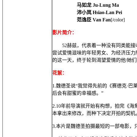
马如龙 Ju-Lung Ma
沛小岚 Hsiao-Lan Pei
范逸臣 Van Fan
[/color]
影片简介：
52赫兹，代表着一种没有同类能接收
尝试爱情滋味的年轻男女、为经济压力
的这一天，终于轮到渴望爱情的他/她
花絮：
1.魏德圣说“我觉得先前的《赛德克·巴莱
后会有甜蜜的幸福感。”
2.10年前导演就开始有构想，拍完《
本拿出来修改，而种下决定开拍的契机
3.本片是魏德圣拍摄最短的一部电影