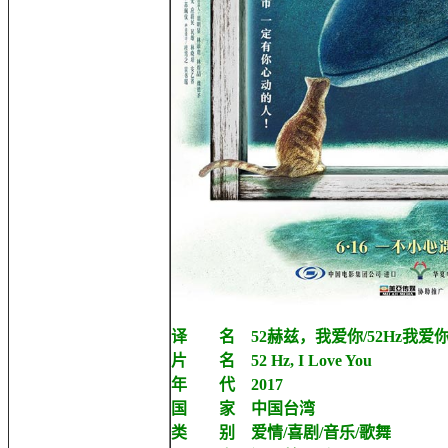
译 名 52赫兹，我爱你/52Hz我爱
片 名 52 Hz, I Love You
年 代 2017
国 家 中国台湾
类 别 爱情/喜剧/音乐/歌舞