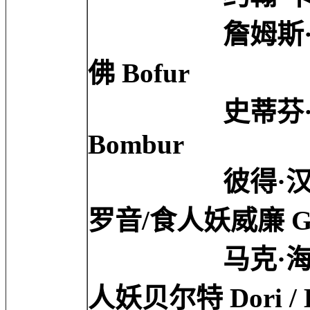
詹姆斯·内斯比特 J
佛 Bofur
史蒂芬·亨特 Step
Bombur
彼得·汉布尔顿 Pet
罗音/食人妖威廉 Gloin 
马克·海德罗 Mar
人妖贝尔特 Dori / Be