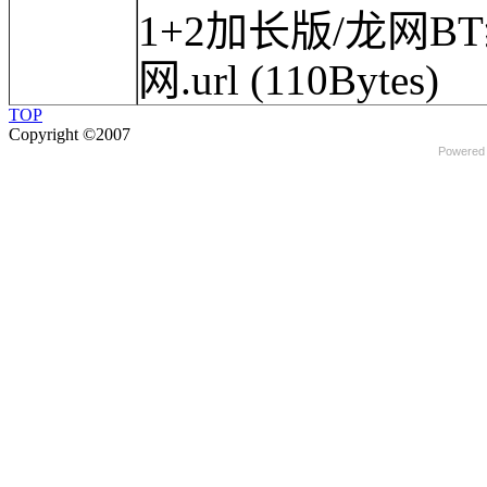
1+2加长版/龙网BT
网.url
(110Bytes)
TOP
Copyright ©2007
Powered