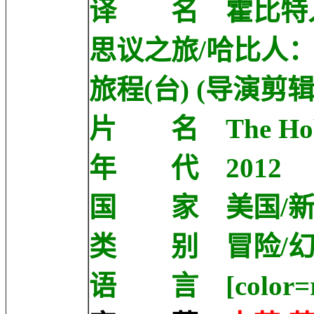
译 名 霍比特人
思议之旅/哈比人：
旅程(台) (导演剪
片 名 The Hobbit
年 代 2012
国 家 美国/新
类 别 冒险/
语 言 [color=r