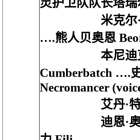
灵护卫队队长塔瑞尔 T
米克尔·佩斯勃兰特 
….熊人贝奥恩 Beo
本尼迪克特·康伯
Cumberbatch …
Necromancer (voic
艾丹·特纳 Aidan
迪恩·奥戈尔曼 D
力 Fili