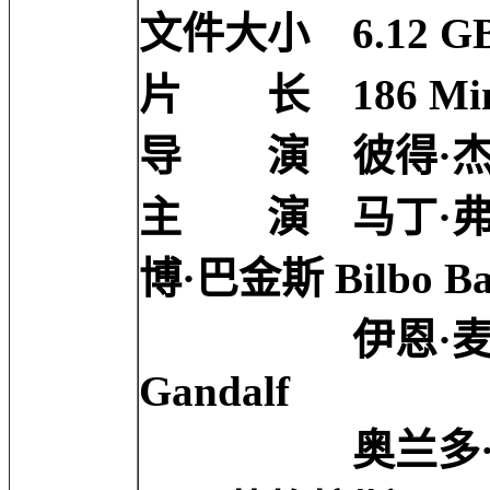
文件大小 6.12 G
片 长 186 Mi
导 演 彼得·杰克逊 
主 演 马丁·弗瑞曼 
博·巴金斯 Bilbo Ba
伊恩·麦克莱恩 I
Gandalf
奥兰多·布鲁姆 O