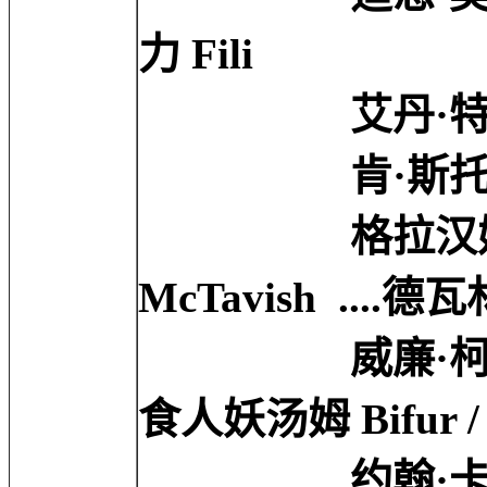
力 Fili
艾丹·特纳 Aidan
肯·斯托特 Ken S
格拉汉姆·麦克
McTavish ....德瓦
威廉·柯切尔 Will
食人妖汤姆 Bifur / T
约翰·卡伦 John 