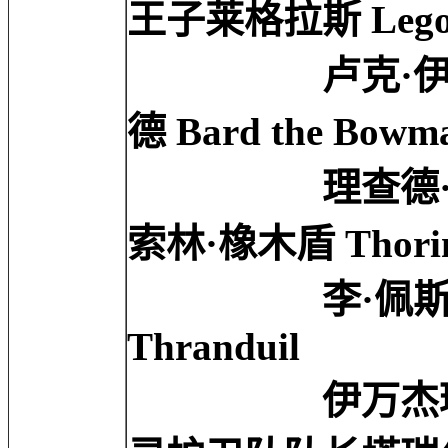
王子莱格拉斯 Legol
卢克·伊万斯 Lu
德 Bard the Bowm
理查德·阿米蒂奇 R
索林·橡木盾 Thorin 
李·佩斯 Lee 
Thranduil
伊万杰琳·莉莉 Ev