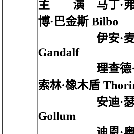
主 演 马丁·弗瑞曼 M
博·巴金斯 Bilbo
伊安·麦克莱恩 Ia
Gandalf
理查德·阿米塔格 Ri
索林·橡木盾 Thori
安迪·瑟金斯 And
Gollum
迪恩·奥戈尔曼 De