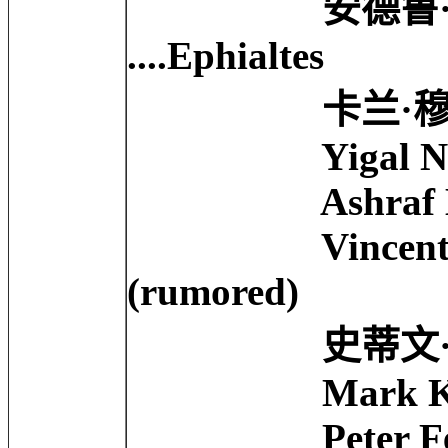
安德鲁·蒂曼 An
....Ephialtes
卡兰·穆尔韦 Calla
Yigal Naor .
Ashraf Barhom
Vincent Wals
(rumored)
史蒂文·克瑞 St
Mark Killeen
Peter Ferdina