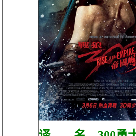
译 名 300勇士