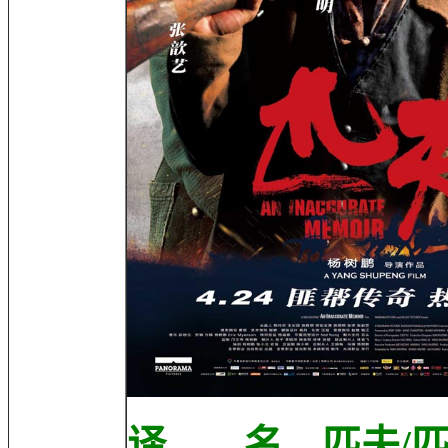
译 名 匹夫/匹