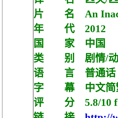
片 名 An Inaccu
年 代 2012
国 家 中国
类 别 剧情/动
语 言 普通话
字 幕 中文简
评 分 5.8/10 fro
链 接
http://