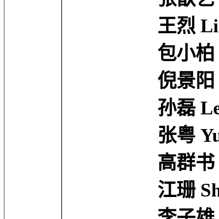
王烈 Lie Wa
包小柏 Tino 
倪景阳 Jingya
孙磊 Lei Su
张粤 Yue Zha
高群书 Qunsh
江珊 Shan Ji
李子雄 Wais