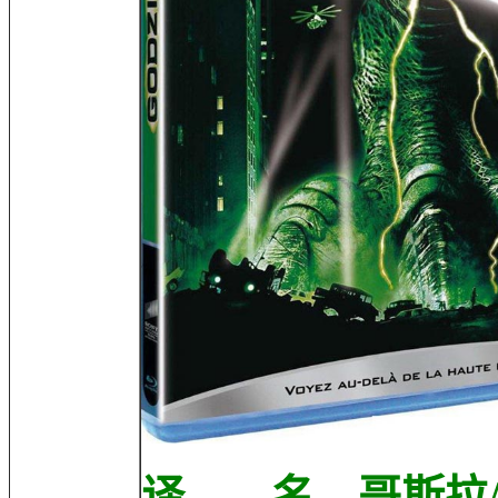
译 名 哥斯拉/