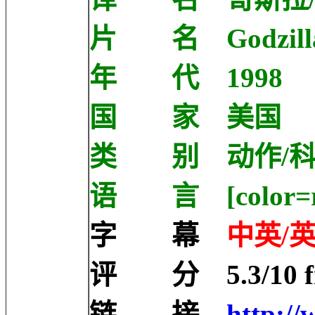
片 名 Godzill
年 代 1998
国 家 美国
类 别 动作/科
语 言 [color=r
字 幕
中英/英
评 分 5.3/10 fro
链 接
http://