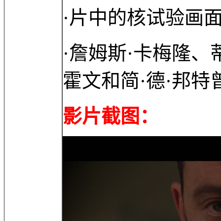
·片中的核试验画
·詹姆斯·卡梅隆、
霍文和简·德·邦
影片截图：