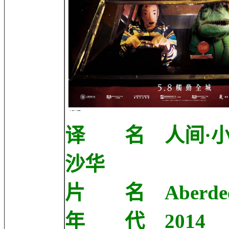
译 名 人间·小
沙华
片 名 Aberde
年 代 2014