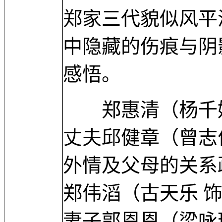
郑家三代貌似风平
中隐藏的伤痕与阴
感悟。
郑惠清（杨千嬅
丈夫邱健章（曾志
外情及父母的关系
郑伟滔（古天乐 
妻子郭恩恩（梁咏