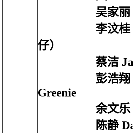
吴家丽 Carrie
李汶桂 Man-Kw
仔）
蔡洁 Jacky C
彭浩翔 Ho-Che
Greenie
余文乐 Shaw
陈静 Dada 