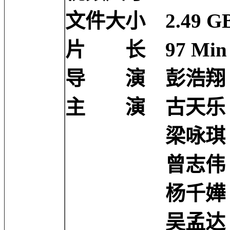
文件大小 2.49 G
片 长 97 Min
导 演 彭浩翔 Ho-
主 演 古天乐 Loui
梁咏琪 Gigi L
曾志伟 Eric T
杨千嬅 Miriam
吴孟达 Man Ta