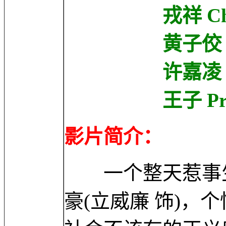
戎祥 Cheun
黄子佼 Tzi-C
许嘉凌 Ivy
王子 Princ
影片简介：
一个整天惹事生
豪(立威廉 饰)，